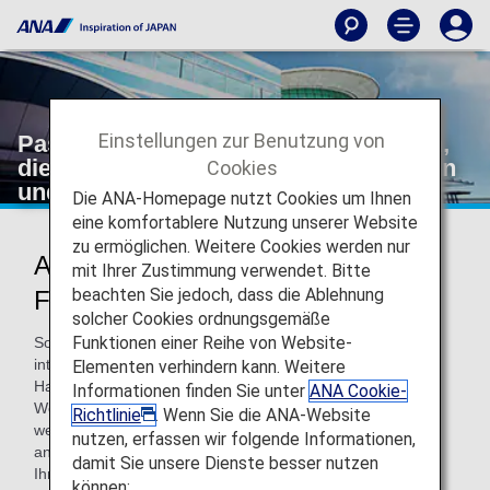
Einstellungen zur Benutzung von
Passagiere auf internationalen Flügen,
die am Flughafen Tokio-Haneda starten
Cookies
und ankommen
Die ANA-Homepage nutzt Cookies um Ihnen
eine komfortablere Nutzung unserer Website
zu ermöglichen. Weitere Cookies werden nur
Abflug-/Ankunftsterminals am
mit Ihrer Zustimmung verwendet. Bitte
beachten Sie jedoch, dass die Ablehnung
Flughafen Tokio-Haneda
solcher Cookies ordnungsgemäße
Funktionen einer Reihe von Website-
Sowohl Terminal 2 als auch Terminal 3 werden für
internationale Flüge der ANA genutzt, die vom Flughafen
Elementen verhindern kann. Weitere
Haneda abfliegen und dort ankommen.
Informationen finden Sie unter
ANA Cookie-
Wenn Ihr Abflug-/Ankunftsterminal als (0) angegeben ist,
Richtlinie
. Wenn Sie die ANA-Website
werden Sie entweder an Terminal 2 oder Terminal 3
nutzen, erfassen wir folgende Informationen,
ankommen/abfliegen. Die Abflug- und Ankunftsterminals
damit Sie unsere Dienste besser nutzen
Ihres Fluges werden auf der Seite
Flugstatus
2 Tage vor
können: