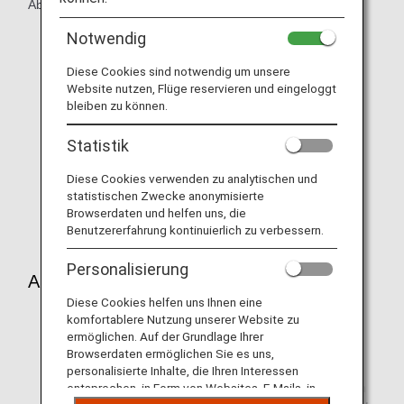
Abflug angezeigt.
Notwendig
Informationen zu den Terminals am Flughafen Tokio-
Diese Cookies sind notwendig um unsere
Haneda finden Sie im
Flughafenführer –
Website nutzen, Flüge reservieren und eingeloggt
Internationaler Flughafen Tokio-Haneda
.
bleiben zu können.
Kurzfristige Änderungen der Fluginformationen
können sich aus betrieblichen Gründen ergeben.
Statistik
Bitte beachten Sie, dass es am Terminal 2 des
Diese Cookies verwenden zu analytischen und
Flughafens Tokio-Haneda unterschiedliche
statistischen Zwecke anonymisierte
Abflugbereiche für internationale Flüge und
Browserdaten und helfen uns, die
Inlandsflüge gibt.
Benutzererfahrung kontinuierlich zu verbessern.
Personalisierung
Abflug
Diese Cookies helfen uns Ihnen eine
Das Terminal variiert je nach Reiseziel.
komfortablere Nutzung unserer Website zu
ermöglichen. Auf der Grundlage Ihrer
Diese Informationen gelten für von ANA durchgeführte
Browserdaten ermöglichen Sie es uns,
internationale Flüge. Internationale Flüge und
personalisierte Inhalte, die Ihren Interessen
Codeshare-Flüge, die von anderen Fluggesellschaften
entsprechen, in Form von Websites, E-Mails, in