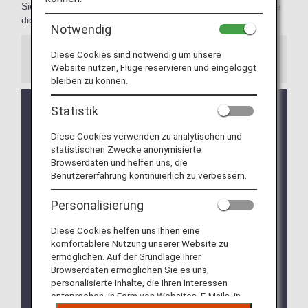
Sie vor der Ankunft am Flughafen, auf welche Gegenstände
dies zutrifft.
Notwendig
Diese Cookies sind notwendig um unsere
Hinweise
Website nutzen, Flüge reservieren und eingeloggt
bleiben zu können.
Wenn ein Codeshare-Flug oder ein von einer
Statistik
anderen Fluggesellschaft durchgeführter Flug Teil
Ihrer Reiseroute ist, gelten unter Umständen die
Diese Cookies verwenden zu analytischen und
Gepäckbestimmungen der anderen
statistischen Zwecke anonymisierte
Browserdaten und helfen uns, die
Fluggesellschaft.
Benutzererfahrung kontinuierlich zu verbessern.
Bitte beachten Sie, dass die Beförderung abgelehnt
werden kann, wenn bis zum Abflug nicht
Personalisierung
zweifelsfrei ermittelt werden kann, ob ein
Gegenstand im Flugzeug befördert werden darf.
Diese Cookies helfen uns Ihnen eine
komfortablere Nutzung unserer Website zu
In einigen Ländern und Regionen können
ermöglichen. Auf der Grundlage Ihrer
Einschränkungen für das Mitführen und Aufgeben
Browserdaten ermöglichen Sie es uns,
von anderen als den aufgeführten Gegenständen
personalisierte Inhalte, die Ihren Interessen
gelten.
entsprechen, in Form von Websites, E-Mails, in