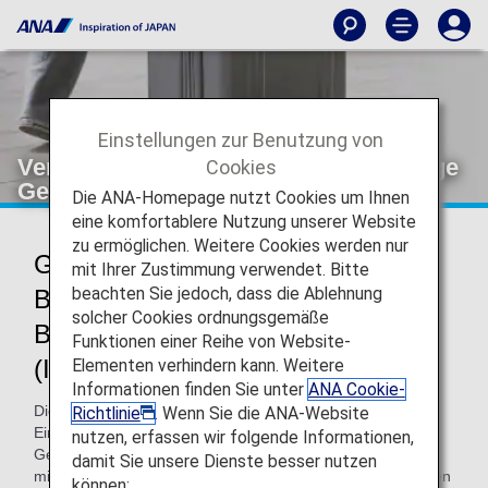
Einstellungen zur Benutzung von
Verbotene und eingeschränkt zulässige
Cookies
Gegenstände
Die ANA-Homepage nutzt Cookies um Ihnen
eine komfortablere Nutzung unserer Website
zu ermöglichen. Weitere Cookies werden nur
Gegenstände, deren Mitnahme an
mit Ihrer Zustimmung verwendet. Bitte
beachten Sie jedoch, dass die Ablehnung
Bord oder Aufgabe an bestimmte
solcher Cookies ordnungsgemäße
Bedingungen gebunden ist
Funktionen einer Reihe von Website-
(Internationale Flüge)
Elementen verhindern kann. Weitere
Informationen finden Sie unter
ANA Cookie-
Diese Seite enthält Informationen zu den geltenden
Richtlinie
. Wenn Sie die ANA-Website
Einschränkungen für alle Flüge. Es gibt bestimmte
nutzen, erfassen wir folgende Informationen,
Gegenstände, die auf internationalen Flügen nicht an Bord
damit Sie unsere Dienste besser nutzen
mitgeführt oder aufgegeben werden dürfen. Bitte überprüfen
können: