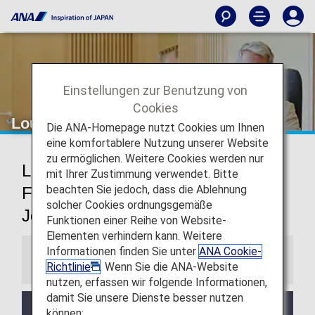
Einstellungen zur Benutzung von
Cookies
Lounge am Flughafen San Jose
Die ANA-Homepage nutzt Cookies um Ihnen
eine komfortablere Nutzung unserer Website
zu ermöglichen. Weitere Cookies werden nur
Lounge am Internationalen
mit Ihrer Zustimmung verwendet. Bitte
beachten Sie jedoch, dass die Ablehnung
Flughafen Norman Y. Mineta San
solcher Cookies ordnungsgemäße
Jose
Funktionen einer Reihe von Website-
Elementen verhindern kann. Weitere
Informationen finden Sie unter
ANA Cookie-
Informationen
Richtlinie
. Wenn Sie die ANA-Website
nutzen, erfassen wir folgende Informationen,
damit Sie unsere Dienste besser nutzen
Angebote und Öffnungszeiten der Lounges
können: