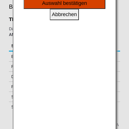
sozialen Medien und Werbung anzubieten.
Auswahl bestätigen
Berechtigte Kunden
Abbrechen
THE CLUB at SJC:
Die nachstehende Tabelle gilt für Passagiere, die auf
von
ANA durchgeführten Flügen
reisen.
Serviceklasse/Status
Weitere Gäste zulässig
Business Class
-
Premium Economy *1
-
Diamond Service-Mitglieder
Eins *2
Platinum Service-Mitglieder
Eins *2
Super Flyers-Mitglieder
Eins *2
Star Alliance Gold-Mitglieder
Eins *2
*1.
Nur verfügbar für Passagiere auf Flügen, die von ANA