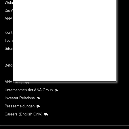
Wohin wir reisen
Die ANA Experience
ANA Mileage Club
Kontakt zu ANA
Technische Hilfe (Barrierefreiheit)
Sitemap
Beförderungsbedingungen
ANA Group
Unternehmen der ANA Group
Investor Relations
Pressemeldungen
Careers (English Only)