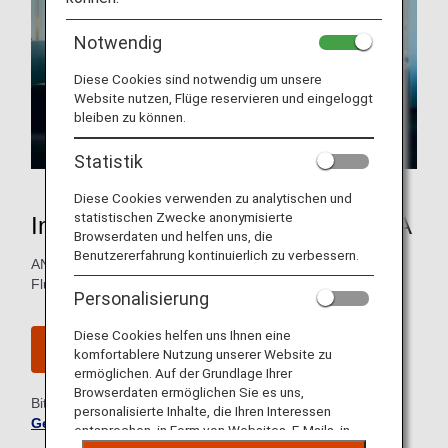
Notwendig
Diese Cookies sind notwendig um unsere
Website nutzen, Flüge reservieren und eingeloggt
bleiben zu können.
Statistik
Diese Cookies verwenden zu analytischen und
statistischen Zwecke anonymisierte
Internationale Flugprämien von ANA
Browserdaten und helfen uns, die
Benutzererfahrung kontinuierlich zu verbessern.
ANA Mileage Club-Mitglieder können internationale
Flugprämien mit nur 12.000 Meilen einlösen.
Personalisierung
Diese Cookies helfen uns Ihnen eine
Werden Sie Mitglied im ANA Mileage Club
komfortablere Nutzung unserer Website zu
ermöglichen. Auf der Grundlage Ihrer
Browserdaten ermöglichen Sie es uns,
Bitte beachten Sie die
Allgemeinen
personalisierte Inhalte, die Ihren Interessen
Geschäftsbedingungen des ANA Mileage Club
entsprechen, in Form von Websites, E-Mails, in