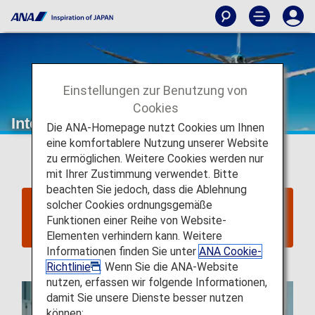
Einstellungen zur Benutzung von
Cookies
Internationale Flugprämien von ANA
Die ANA-Homepage nutzt Cookies um Ihnen
Diese Seite gilt für
Reservierungen und Tickets, die
eine komfortablere Nutzung unserer Website
bis zum 23. Juni 2025 ausgestellt wurden
.
zu ermöglichen. Weitere Cookies werden nur
mit Ihrer Zustimmung verwendet. Bitte
beachten Sie jedoch, dass die Ablehnung
solcher Cookies ordnungsgemäße
Klicken Sie hier für Reservierungen und Tickets
mit Ausstellung am oder nach dem
Funktionen einer Reihe von Website-
24. Juni 2025.
Elementen verhindern kann. Weitere
Informationen finden Sie unter
ANA Cookie-
Richtlinie
. Wenn Sie die ANA-Website
nutzen, erfassen wir folgende Informationen,
damit Sie unsere Dienste besser nutzen
können: