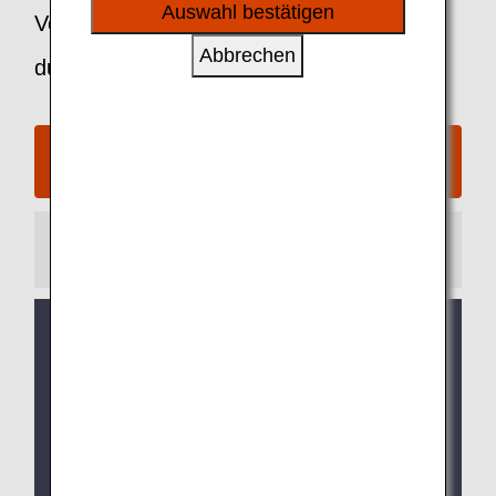
sozialen Medien und Werbung anzubieten.
Auswahl bestätigen
Verfahren über die ANA-Website
Abbrechen
durchführen
Reservieren/(Kaufen) – Internationale
Flugprämie von ANA beantragen
Hinweis
Kreditkartenzahlungen für
Stornierungsgebühren bei der Rückerstattung
von Flugprämien, die aufgrund von
Systemanpassungen ausgesetzt worden
waren, sind ab dem 27. Januar 2026 möglich.
(Stand 27. Januar 2026)
Für internationale ANA- und