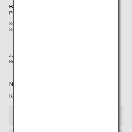
Beispiel: Eine Reiseroute, die nicht mit
Prämientickets verwendet werden kann
Sapporo nach Tokio*1 nach Bangkok nach Tokio nach
Sapporo
*1.
Zeigt einen Anschlussflug innerhalb von 24 Stunden
an.
Zwischenstopps (länger als 24 Stunden) sind für
Reiserouten ab Japan nicht möglich.
Nutzungs-Richtlinie für Kleinkinder und
Kinder
Kleinkinder (unter 2 Jahren)