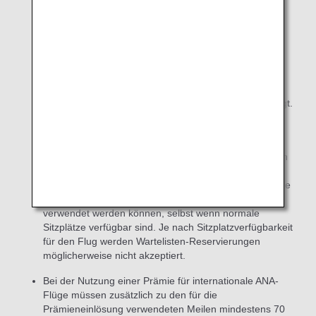
(AFA) registrieren.
Premium-Mitglieder, die ihre Meilen für Prämien zur
eigenen Nutzung einlösen, sind zu bevorzugten
Reservierungen berechtigt.
Registrierte Prämienbenutzer, die Prämien ohne
Begleitung des AMC-Mitglieds nutzen, sind nicht zu
bevorzugter Reservierung und zur Warteliste berechtigt.
Die Anzahl der Sitzplätze, die mit Prämientickets
verwendet werden können, ist begrenzt.
(Reservierungen für Sitzplätze, die für die Nutzung von
Prämien zur Verfügung stehen, werden auf einigen
Flügen möglicherweise nicht angeboten.) Es kann Fälle
geben, in denen Prämientickets auf einem Flug nicht
verwendet werden können, selbst wenn normale
Sitzplätze verfügbar sind. Je nach Sitzplatzverfügbarkeit
für den Flug werden Wartelisten-Reservierungen
möglicherweise nicht akzeptiert.
Bei der Nutzung einer Prämie für internationale ANA-
Flüge müssen zusätzlich zu den für die
Prämieneinlösung verwendeten Meilen mindestens 70