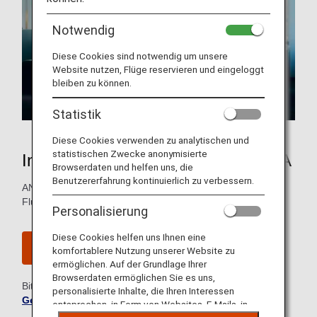
Notwendig
Diese Cookies sind notwendig um unsere
Website nutzen, Flüge reservieren und eingeloggt
bleiben zu können.
Statistik
Diese Cookies verwenden zu analytischen und
statistischen Zwecke anonymisierte
Internationale Flugprämien von ANA
Browserdaten und helfen uns, die
Benutzererfahrung kontinuierlich zu verbessern.
ANA Mileage Club-Mitglieder können internationale
Flugprämien mit nur 6.000 Meilen einlösen.
Personalisierung
Diese Cookies helfen uns Ihnen eine
Werden Sie Mitglied im ANA Mileage Club
komfortablere Nutzung unserer Website zu
ermöglichen. Auf der Grundlage Ihrer
Browserdaten ermöglichen Sie es uns,
Bitte beachten Sie die
Allgemeinen
personalisierte Inhalte, die Ihren Interessen
Geschäftsbedingungen des ANA Mileage Club
entsprechen, in Form von Websites, E-Mails, in