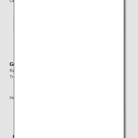
Okinawa ⇒ Tokio 1 ⇒ Honolulu
*1.
Zeigt einen Anschlussflug innerhalb von 24 Stunden
an.
Grund:
Reiserouten mit einfachem Flug erlauben bis zu einen
Transfer innerhalb Japans.
Honolulu ⇒ Tokio*2 ⇒ Okinawa ⇒ Tokio*3 ⇒ Honolulu