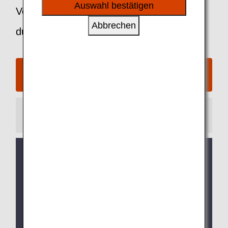
sozialen Medien und Werbung anzubieten.
Auswahl bestätigen
Verfahren über die ANA-Website
Abbrechen
durchführen
Reservieren/(Kaufen) – Internationale
Flugprämie von ANA beantragen
Information
Kreditkartenzahlungen für
Stornierungsgebühren bei der Rückerstattung
von Flugprämien, die aufgrund von
Systemanpassungen ausgesetzt worden
waren, sind ab dem 27. Januar 2026 möglich.
(Stand 27. Januar 2026)
Für internationale ANA- und