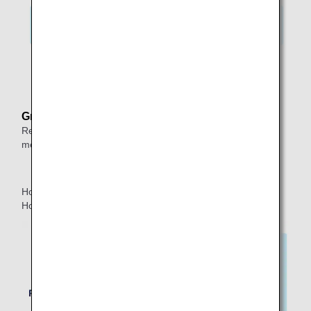
*1.
Zeigt einen Anschlussflug innerhalb von 24 Stunden
an.
Grund:
Reiserouten mit einfachem Flug erlauben nicht zwei oder
mehr Transfers innerhalb Japans.
Honolulu ⇒ Tokio*2 ⇒ Okinawa ⇒ Ishigaki ⇒Tokio*3 ⇒
Honolulu