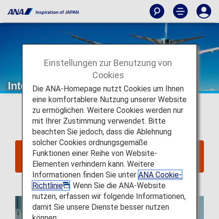
Einstellungen zur Benutzung von
Cookies
Internationale Flugprämien von ANA
Die ANA-Homepage nutzt Cookies um Ihnen
Diese Seite gilt für
Reservierungen und Tickets, die
eine komfortablere Nutzung unserer Website
am oder nach dem 24. Juni 2025 ausgestellt
zu ermöglichen. Weitere Cookies werden nur
wurden
.
mit Ihrer Zustimmung verwendet. Bitte
beachten Sie jedoch, dass die Ablehnung
solcher Cookies ordnungsgemäße
Klicken Sie hier für Reservierungen und Tickets
Funktionen einer Reihe von Website-
ausgestellt bis zum 23. Juni 2025
Elementen verhindern kann. Weitere
Informationen finden Sie unter
ANA Cookie-
Richtlinie
. Wenn Sie die ANA-Website
nutzen, erfassen wir folgende Informationen,
damit Sie unsere Dienste besser nutzen
können: