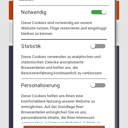
Klicken Sie hier für Reservierungen und Tickets
Notwendig
ausgestellt bis zum 23. Juni 2025
Diese Cookies sind notwendig um unsere
Website nutzen, Flüge reservieren und eingeloggt
Information
bleiben zu können.
Statistik
Kreditkartenzahlungen für
Diese Cookies verwenden zu analytischen und
Stornierungsgebühren bei der Rückerstattung
statistischen Zwecke anonymisierte
von Flugprämien, die aufgrund von
Browserdaten und helfen uns, die
Systemanpassungen ausgesetzt worden
Benutzererfahrung kontinuierlich zu verbessern.
waren, sind ab dem 27. Januar 2026 möglich.
(Stand 27. Januar 2026)
Personalisierung
Flugprämien von ANA-Partnerfluggesellschaften
Diese Cookies helfen uns Ihnen eine
sind erhältlich für von Asiana Airlines durchgeführte
komfortablere Nutzung unserer Website zu
Flüge mit Boarding bis zum 16. Dezember 2026.
ermöglichen. Auf der Grundlage Ihrer
Weitere Informationen finden Sie unter
Browserdaten ermöglichen Sie es uns,
Beendigung der Partnerschaft mit Asiana
personalisierte Inhalte, die Ihren Interessen
Airlines (OZ)
.
entsprechen, in Form von Websites, E-Mails, in