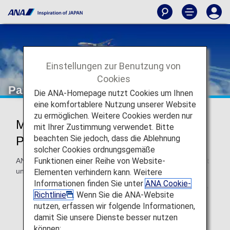
Einstellungen zur Benutzung von
Cookies
Partner Flugprämien
Die ANA-Homepage nutzt Cookies um Ihnen
eine komfortablere Nutzung unserer Website
zu ermöglichen. Weitere Cookies werden nur
Meilen nutzen mit
mit Ihrer Zustimmung verwendet. Bitte
beachten Sie jedoch, dass die Ablehnung
Partnerfluggesellschaften
solcher Cookies ordnungsgemäße
Funktionen einer Reihe von Website-
ANA Mileage Club-Mitglieder können Meilen nutzen, um mit
unseren Partnern auf der ganzen Welt zu fliegen.
Elementen verhindern kann. Weitere
Informationen finden Sie unter
ANA Cookie-
Diese Seite gilt für
Reservierungen und Tickets, die
Richtlinie
. Wenn Sie die ANA-Website
am oder nach dem 24. Juni 2025 ausgestellt
nutzen, erfassen wir folgende Informationen,
wurden.
damit Sie unsere Dienste besser nutzen
können: