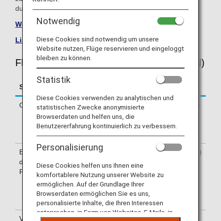
durchführende Fluggesellschaft direkt.
Notwendig
Website von Vietnam Airlines besuchen
.
Diese Cookies sind notwendig um unsere
Liste von Codeshare-Flügen
.
Website nutzen, Flüge reservieren und eingeloggt
bleiben zu können.
Fluginformationen für Vietnam Airlines (VN)
Statistik
Service
Beschreibung
Diese Cookies verwenden zu analytischen und
Check-in
Check-in am Schalter von Vietnam Airlines
statistischen Zwecke anonymisierte
(VN). Informieren Sie sich bitte über das
Browserdaten und helfen uns, die
auf Ihrem e-Ticket angegebene
Benutzererfahrung kontinuierlich zu verbessern.
Abflugterminal.
Personalisierung
Bestätigung
Die Flugnummer von Vietnam Airlines (VN)
der
steht auf der Bordkarte. Hinweise auf der
Diese Cookies helfen uns Ihnen eine
Flugnummer
Anzeigetafel im Flughafen sind sowohl mit
komfortablere Nutzung unserer Website zu
der NH-Flugnummer als auch mit der VN-
ermöglichen. Auf der Grundlage Ihrer
Flugnummer gekennzeichnet. Eventuell
Browserdaten ermöglichen Sie es uns,
wird nur die VN-Flugnummer aufgeführt.
personalisierte Inhalte, die Ihren Interessen
entsprechen, in Form von Websites, E-Mails, in
Verfügbarkeit
Informationen zur Nutzung der Lounges