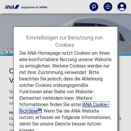
Einstellungen zur Benutzung von
Cookies
Vietnam Airlines (VN)
Die ANA-Homepage nutzt Cookies um Ihnen
eine komfortablere Nutzung unserer Website
zu ermöglichen. Weitere Cookies werden nur
Codeshare-Informationen für
mit Ihrer Zustimmung verwendet. Bitte
beachten Sie jedoch, dass die Ablehnung
Vietnam Airlines
solcher Cookies ordnungsgemäße
Funktionen einer Reihe von Website-
Services für von ANA durchgeführte Codeshare-Flüge
werden von der durchführenden Fluggesellschaft wie
Elementen verhindern kann. Weitere
nachfolgend angegeben erbracht.
Informationen finden Sie unter
ANA Cookie-
Richtlinie
. Wenn Sie die ANA-Website
Hinweis:
In den meisten Fällen gelten die
nutzen, erfassen wir folgende Informationen,
Geschäftsbedingungen der durchführenden Fluggesellschaft
damit Sie unsere Dienste besser nutzen
für Codeshare-Flüge. Weitere Informationen erhalten Sie
können:
zum Zeitpunkt der Reservierung, oder Sie kontaktieren die