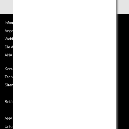
Informationen zu ANA
Angebote und Ankündigungen
Wohin wir reisen
Die ANA Experience
ANA Mileage Club
Kontakt zu ANA
Technische Hilfe (Barrierefreiheit)
Sitemap
Beförderungsbedingungen
ANA Group
Unternehmen der ANA Group