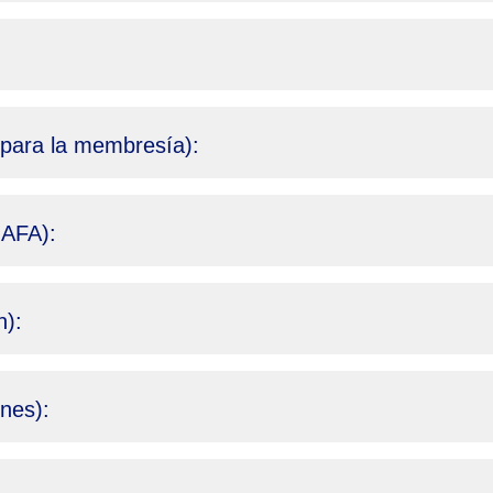
ad para la membresía):
 AFA):
n):
ones):