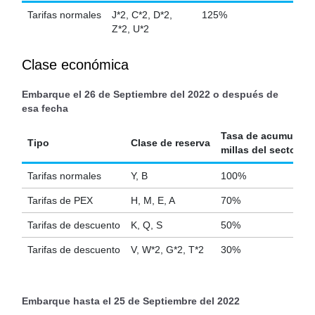
Tarifas normales
J*2, C*2, D*2,
125%
Z*2, U*2
Clase económica
Embarque el 26 de Septiembre del 2022 o después de
esa fecha
Tasa de acumulació
Tipo
Clase de reserva
millas del sector b
Tarifas normales
Y, B
100%
Tarifas de PEX
H, M, E, A
70%
Tarifas de descuento
K, Q, S
50%
Tarifas de descuento
V, W*2, G*2, T*2
30%
Embarque hasta el 25 de Septiembre del 2022