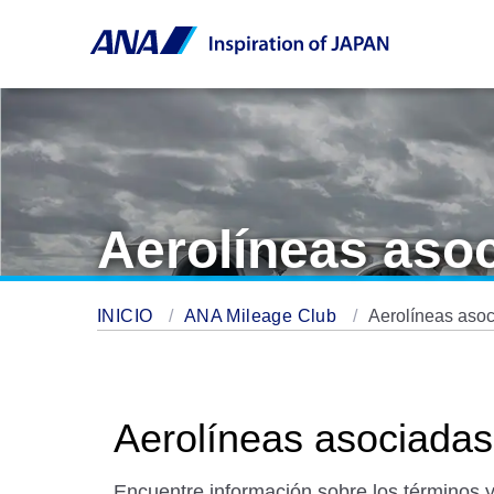
Aerolíneas aso
INICIO
ANA Mileage Club
Aerolíneas aso
Aerolíneas asociadas
Encuentre información sobre los términos y