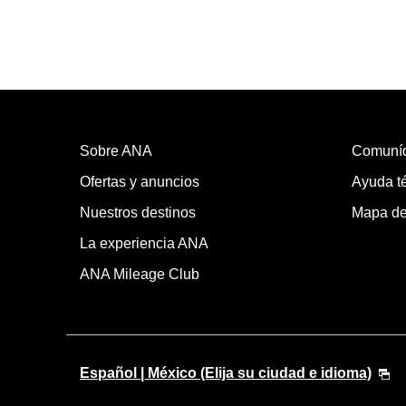
Sobre ANA
Comuní
Ofertas y anuncios
Ayuda té
Nuestros destinos
Mapa del
La experiencia ANA
ANA Mileage Club
Español | México (Elija su ciudad e idioma)