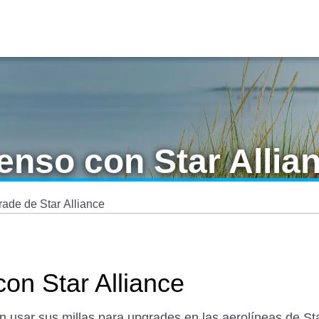
enso con Star Allia
ade de Star Alliance
on Star Alliance
sar sus millas para upgrades en las aerolíneas de Sta