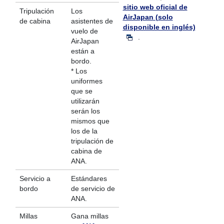
sitio web oficial de
Tripulación
Los
AirJapan (solo
de cabina
asistentes de
disponible en inglés)
vuelo de
.
AirJapan
están a
bordo.
* Los
uniformes
que se
utilizarán
serán los
mismos que
los de la
tripulación de
cabina de
ANA.
Servicio a
Estándares
bordo
de servicio de
ANA.
Millas
Gana millas