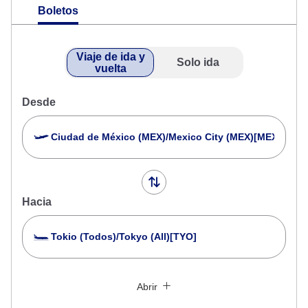
Boletos
Viaje de ida y
Solo ida
vuelta
Desde
Ciudad de México (MEX)/Mexico City (MEX)[MEX]
Hacia
Tokio (Todos)/Tokyo (All)[TYO]
Buscar varias ciudades
Cerrar
Económica
Abrir
Busque viajes de ida y vuelta con diferentes clases