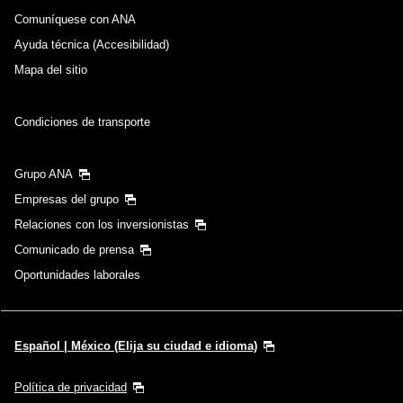
Comuníquese con ANA
No hay tiempos especificados
Ayuda técnica (Accesibilidad)
Mapa del sitio
Agregar punto(s) de transferencia y tiempos de
conexión
Condiciones de transporte
1 persona
Grupo ANA
Empresas del grupo
Relaciones con los inversionistas
Comunicado de prensa
Acerca de los códigos promocionales
Oportunidades laborales
Encontrar tarifas de +/- 3 días
Español | México (Elija su ciudad e idioma)
・La tarifa mostrada es la mejor oferta disponible en las condiciones
que seleccionó.
・El precio mostrado y la disponibilidad de asientos pueden no estar
Política de privacidad
actualizados. Utilice el botón [Buscar] para revisar la disponibilidad de