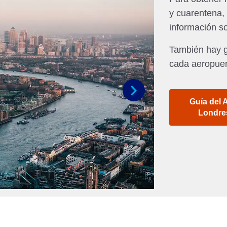
y cuarentena,
información s
También hay g
cada aeropuer
Guía del 
Siguiente
Londre