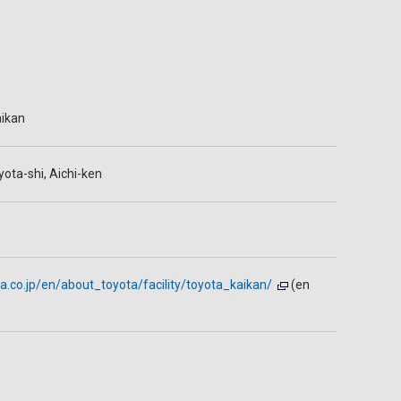
ikan
yota-shi, Aichi-ken
a.co.jp/en/about_toyota/facility/toyota_kaikan/
(en