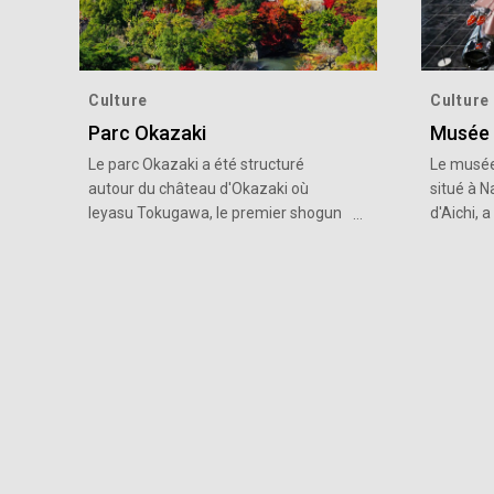
Culture
Culture
Parc Okazaki
Musée 
Le parc Okazaki a été structuré
Le musée
autour du château d'Okazaki où
situé à N
Ieyasu Tokugawa, le premier shogun
d'Aichi, 
de la période Edo (1603-1868), est né.
commémor
Le parc Okazaki de 10 hectares offre
de la fo
de nombreuses attractions culturelles
Corporati
telles que le musée Mikawa Bushi, le
monde en
théâtre Ninomaru Noh et le salon de
passionn
thé Kishouan Jounantei. Il est
principal
recommandé de visiter ces sites avec
de modèl
un guide bénévole. (Okazaki Tour
présenter
Guide Association - Tél : 0564-23-
depuis sa
3751)
évolution
annexe ac