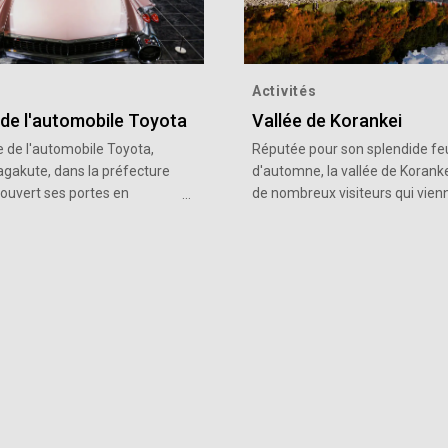
Activités
de l'automobile Toyota
Vallée de Korankei
 de l'automobile Toyota,
Réputée pour son splendide feu
agakute, dans la préfecture
d'automne, la vallée de Koranke
a ouvert ses portes en
de nombreux visiteurs qui vien
ation du 50e anniversaire
admirer les feuilles rouges et 
ndation de Toyota Motor
éclatantes qui se reflètent
on. Environ 140 véhicules du
magnifiquement sur la rivière
tier attendent les
De nombreux événements se
és de voitures. Le bâtiment
déroulent lors du Festival de l'é
 se concentre sur l'exposition
de la vallée de Korankei en no
es de véhicules en plus de
principalement le week-end,
 l'histoire de l'automobile
notamment des spectacles de
 création, ainsi que son
tambour taiko japonais, des
 dans le temps. Le bâtiment
cérémonies du thé et des
cueille des expositions
représentations musicales.