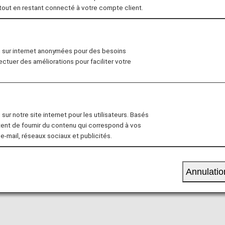
 tout en restant connecté à votre compte client.
isez un Mac ou un iPhone fonctionnant avec une version 
 risquent de ne pas fonctionner correctement. Nous vous 
 Pour Mac, nous recommandons macOS v10.15. Pour votr
n sur internet anonymées pour des besoins
ac ici
et
mettez à jour votre iOS ici
.
fectuer des améliorations pour faciliter votre
é du site Internet d'ANA
sur notre site internet pour les utilisateurs. Basés
tent de fournir du contenu qui correspond à vos
 e-mail, réseaux sociaux et publicités.
s versions TLS 1.0 et TLS 1.1. En raison de changements
ents dont l'environnement de navigateur correspond aux 
Annulatio
ure