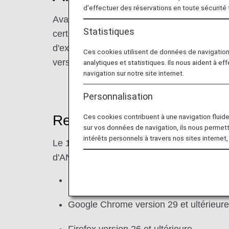
d'effectuer des réservations en toute sécurité
Avant le dépannage, notez que si vous util
Statistiques
certaines fonctions du site Internet d'ANA
d'exploitation vers la dernière version.
Ces cookies utilisent de données de navigatio
version ultérieure.
Mettez à niveau votre M
analytiques et statistiques. Ils nous aident à ef
navigation sur notre site internet.
Personnalisation
Renforcement de la sécurit
Ces cookies contribuent à une navigation fluide 
sur vos données de navigation, ils nous permet
intérêts personnels à travers nos sites internet,
Le 19 février 2020, nous avons suspendu le
d'ANA ne sont plus disponibles pour les cli
Internet Explorer version 10.0 et ultérie
Google Chrome version 29 et ultérieure