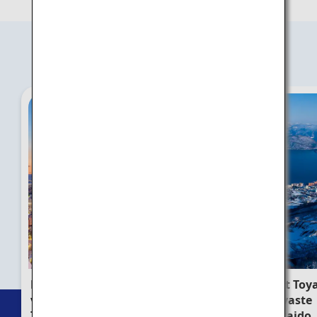
Lieux recommandés
Lieux à visiter lors de
Noboribetsu et Toya
votre premier voyage à
Profitez de la vaste
Tokyo
nature d'Hokkaido