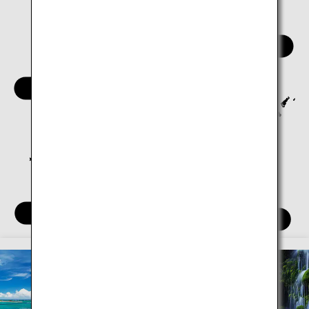
Tohoku
Chubu
Chugoku
Kanto
Kansai
Shikoku
Kyushu
Okinawa