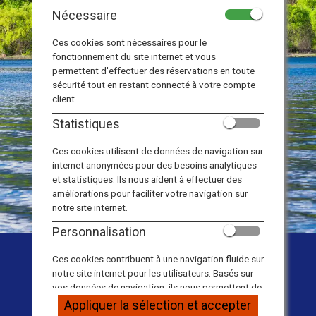
Nécessaire
Ces cookies sont nécessaires pour le
fonctionnement du site internet et vous
permettent d'effectuer des réservations en toute
sécurité tout en restant connecté à votre compte
client.
Statistiques
Ces cookies utilisent de données de navigation sur
internet anonymées pour des besoins analytiques
et statistiques. Ils nous aident à effectuer des
améliorations pour faciliter votre navigation sur
notre site internet.
Personnalisation
Japan Travel Planner |
Ces cookies contribuent à une navigation fluide sur
notre site internet pour les utilisateurs. Basés sur
Travel Guide Website
vos données de navigation, ils nous permettent de
fournir du contenu qui correspond à vos intérêts
Appliquer la sélection et accepter
personnels à travers nos sites internet, e-mail,