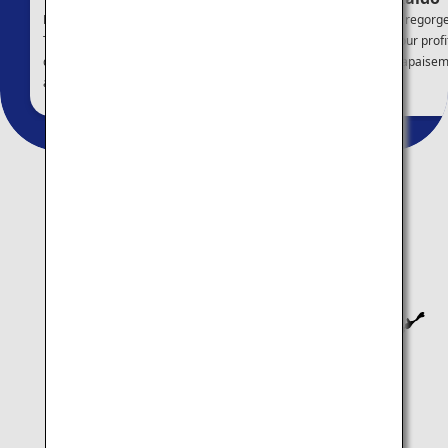
La porte d'entrée du Japon -
Noboribetsu et Toya regorg
Tokyo. Découverte des
sites pittoresques pour profi
destinations les plus populaires
des bienfaits et de l'apaise
aux lieux les moins connus.
de la nature.
Trouvez votre destination
Hokkaido