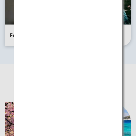
For Solo
For Bleisure
Travelers
Comment profiter des
saisons uniques du Japon