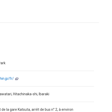
Park
hin.jp/fr/
atari, Hitachinaka-shi, Ibaraki
t de la gare Katsuta, arrêt de bus n° 2, à environ