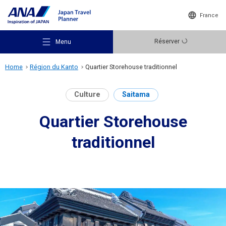
France
Réserver
Menu
Home
Région du Kanto
Quartier Storehouse traditionnel
Culture
Saitama
Quartier Storehouse
Lieux recommandés
traditionnel
Idées de voyage
Destinations