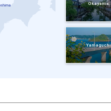
Okayama
oshima
Yamaguch