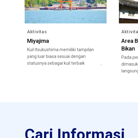
Aktivitas
Aktivit
Miyajima
Area B
Bikan
Kuil Itsukushima memiliki tampilan
yang luar biasa sesuai dengan
Pada per
statusnya sebagai kuil terbaik
dimasuk
Jepang.
langsun
melalui
biasa.
Cari Informasi