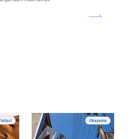
Tottori
Okayama