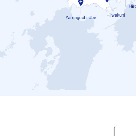
Hir
Iwakuni
Yamaguchi Ube