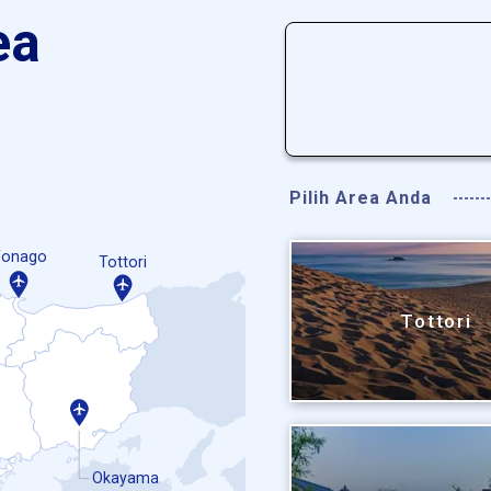
ea
Pilih Area Anda
Yonago
Tottori
Tottori
Okayama