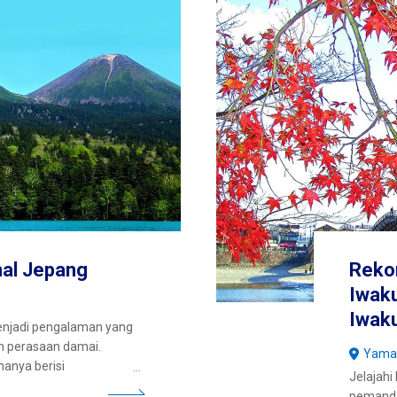
nal Jepang
Rekom
Iwaku
Iwaku
enjadi pengalaman yang
n perasaan damai.
Yama
hanya berisi
Jelajahi
api juga penuh dengan
pemand