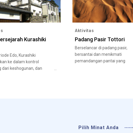
as
Aktivitas
ersejarah Kurashiki
Padang Pasir Tottori
Berselancar di padang pasir,
bersantai dan menikmati
iode Edo, Kurashiki
pemandangan pantai yang
kan ke dalam kontrol
menakjubkan. Selamat datang 
g dari keshogunan, dan
San'in Kaigan UNESCO Global
 perkembangan yang luar
Geopark.
Pilih Minat Anda