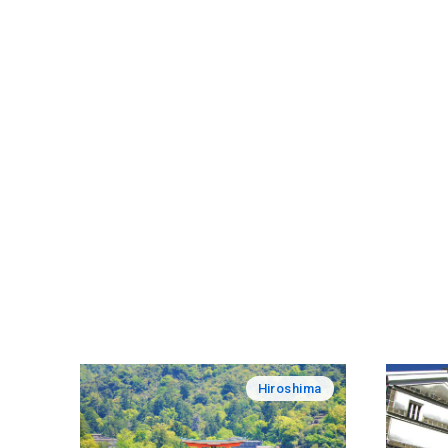
sejarah kehidupan liar dan budaya.
Hiroshima