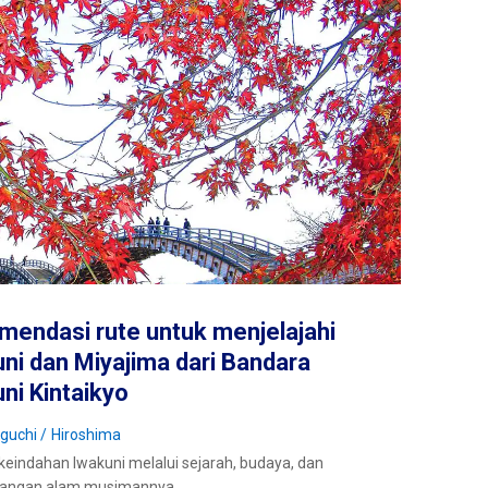
endasi rute untuk menjelajahi
ni dan Miyajima dari Bandara
ni Kintaikyo
guchi
Hiroshima
 keindahan Iwakuni melalui sejarah, budaya, dan
angan alam musimannya