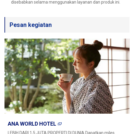
Informasi Perjalanan
disebabkan selama menggunakan layanan dan produk ini.
Layanan ANA
Pesan kegiatan
Tutup
ANA WORLD HOTEL
LEBIH DARI 1,5 JUTA PROPERTI DI DUNIA Dapatkan miles