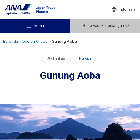
Indonesia
Reservasi Penerbangan
Menu
Beranda
Daerah Chubu
Gunung Aoba
Aktivitas
Fukui
Gunung Aoba
Rekomendasi Tempat Wisata
Ide Perjalanan
Destinasi Wisata