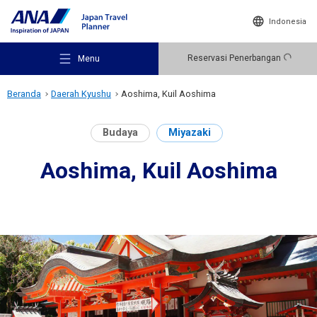
Indonesia
Reservasi Penerbangan
Menu
Beranda
Daerah Kyushu
Aoshima, Kuil Aoshima
Budaya
Miyazaki
Aoshima, Kuil Aoshima
Rekomendasi Tempat Wisata
Ide Perjalanan
Destinasi Wisata