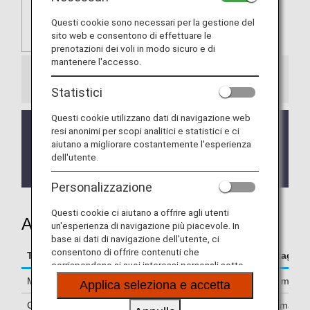
Questi cookie sono necessari per la gestione del
sito web e consentono di effettuare le
prenotazioni dei voli in modo sicuro e di
mantenere l'accesso.
Informazioni
Statistici
Questi cookie utilizzano dati di navigazione web
Il servizio è temporaneamente sospeso.
resi anonimi per scopi analitici e statistici e ci
Ci scusiamo per gli eventuali inconvenienti.
aiutano a migliorare costantemente l'esperienza
Quando il servizio tornerà attivo, verrà annunciato
dell'utente.
su questa pagina.
Personalizzazione
Questi cookie ci aiutano a offrire agli utenti
Accumulo miglia
un'esperienza di navigazione più piacevole. In
base ai dati di navigazione dell'utente, ci
consentono di offrire contenuti che
Termini e condizioni per l'accumulo delle miglia
Dettagli
corrispondono ai suoi interessi personali sotto
forma di siti web, e-mail, social media e pubblicità.
Miglia accumulate
500 miglia
Applica seleziona e accetta
Condizioni per l'accumulo
Per maggio