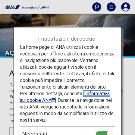
Impostazioni dei cookie
La home page di ANA utilizza i cookie
AQUA ASTON HOSPITALITY
necessari per offrire agli utenti un'esperienza
di navigazione più piacevole. Verranno
utilizzati cookie aggiuntivi solo con il
AQUA ASTON HOSPITALITY
consenso dell'utente. Tuttavia, il rifiuto di tali
cookie può impedire il corretto
Dai resort all-inclusive e gli hotel di lusso fino ai residence e
funzionamento di alcuni elementi del sito.
agli alloggi confortevoli e a buon prezzo nelle Hawaii e negli
Per ulteriori dettagli, consulta
l'Informativa
Stati Uniti continentali, Aqua-Aston Hospitality, con sede a
sui cookie ANA
. Durante la navigazione nel
Honolulu, gestisce oltre 50 hotel di quattro distinti brand,
sito ANA, vengono raccolte le informazioni
progettati per adattarsi a qualsiasi gusto, stile di vita o
seguenti in modo da semplificare l'utilizzo dei
budget: Aston Hotels & Resorts, Aqua Hotels and Resorts,
nostri servizi.
Instinct Hotel Collection e lite HOTELS.
Necessari