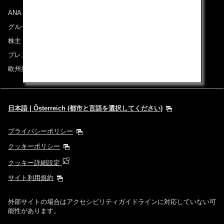
ANAグループについて
時間帯指定なし
グループ企業一覧
株主・投資家情報
経由地および乗り継ぎ所要時間を追加する
プレスリリース
欧州採用情報
1人
日本語 | Österreich (都市と言語を選択してください)
プライバシーポリシー
プロモーションコードについて
クッキーポリシー
クッキー詳細設定
前後3日の運賃を検索
サイト利用規約
・表示金額は選択いただいた条件でのもっともおトクな運賃となりま
す。
外部サイトの場合はアクセシビリティガイドラインに対応していない可
・表示金額と空席状況は最新ではない場合があります。[検索する]ボタ
能性があります。
ンより最新の空席照会結果をご確認ください。
・「＊」は現在金額が確認できない都市・日付となります。空席照会結