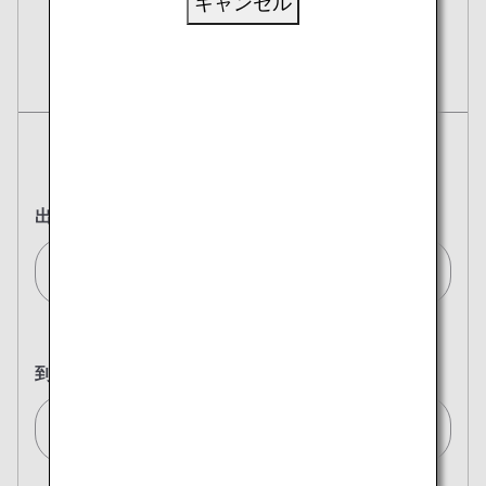
キャンセル
予約
航空券
往復
片道
出発地
ウィーン/Vienna[VIE]
到着地
東京(全て)/Tokyo (All)[TYO]
複数都市で検索