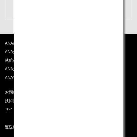
閉じる
エコノミークラス
開く
往復で異なるクラスで検索
運賃タイプ指定なし
ご利用条件
ANAについて
往路出発日および時間帯
ANAからのお知らせ
日付を選択
就航都市
ANAがお約束する体験
ANAマイレージクラブ
時間帯指定なし
お問い合わせ
経由地および乗り継ぎ所要時間を追加する
技術的なお問い合わせ（推奨環境）
サイトマップ
復路出発日および時間帯
運送約款
日付を選択