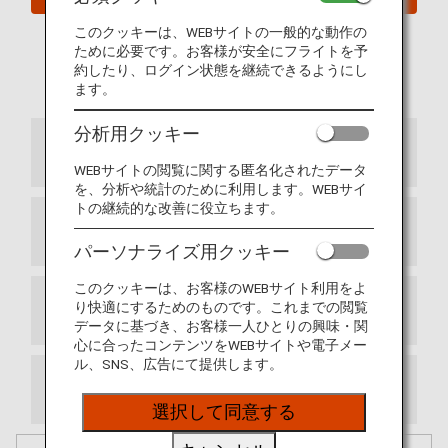
このクッキーは、WEBサイトの一般的な動作の
詳細については、
AFAサービス ご利用案内（PDF）
ために必要です。お客様が安全にフライトを予
を参照してください。
約したり、ログイン状態を継続できるようにし
ます。
AFAサービス ご利用規約
分析用クッキー
ご利用条件とマイル積算について
WEBサイトの閲覧に関する匿名化されたデータ
を、分析や統計のために利用します。WEBサイ
トの継続的な改善に役立ちます。
マイル合算方法について
パーソナライズ用クッキー
このクッキーは、お客様のWEBサイト利用をよ
り快適にするためのものです。これまでの閲覧
AFAサービスのご利用方法
データに基づき、お客様一人ひとりの興味・関
心に合ったコンテンツをWEBサイトや電子メー
ル、SNS、広告にて提供します。
特典のご利用について
選択して同意する