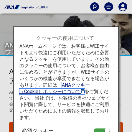
クッキーの使用について
ANAマイレージクラブ ファミリーアカ
ANAホームページでは、お客様にWEBサイ
ウントサービス
トをより快適にご利用いただくために必要
となるクッキーを使用しています。その他
のクッキーの使用について、お客様が自由
ANAマイレージクラブ ファミリー
に決めることができますが、WEBサイトの
いくつかの機能が享受できなくなる場合が
アカウント（AFA）サービス
あります。詳細は、
ANAクッキー
（Cookie）ポリシーについて
をご覧くだ
AFAサービスは、
日本国外在住の会員
を対象としたサービス
さい。 当社では、お客様の当社ウェブサイ
です。ご家族の積算マイルを合算して、ANAおよび提携航空
ト閲覧に際して、サービスを快適にご利用
会社の特典航空券やANA国際線アップグレード特典などとの
交換にご利用いただけます。
いただくために以下の情報を収集しており
ます。
今すぐ登録
必須クッキー