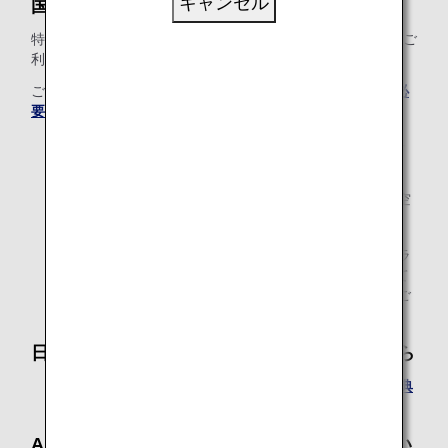
キャンセル
国際線区間 片道（1区間）9,000マイルから
特典交換に必要なマイル数は、1区間（片道）の距離およびご
利用クラスによって異なります。
ご利用区間の「
区間基本マイレージ
」をご確認のうえ、「
必
要マイルチャート
」をご確認ください。
必要マイル数とは、1区間（片道）あたりとなり、特典
ご利用区間の合計マイル数とは異なります。
あらかじめ特典をご利用になる全区間のご購入済み航空
券（アップグレード前のクラス）をご用意ください。
ANAカードファミリーマイルおよびANAマイレージクラ
ブファミリーアカウントサービス（AFA）に参加されて
いるご家族は、特典交換に必要なマイル数を合算してご
利用いただけます。
日本国内線区間 片道（1区間）4,000マイルから
必要マイル数の詳細は「
ANA国内線アップグレード特典
の必要マイルチャート
」をご確認ください。
ANAアップグレードポイントでのご利用につい