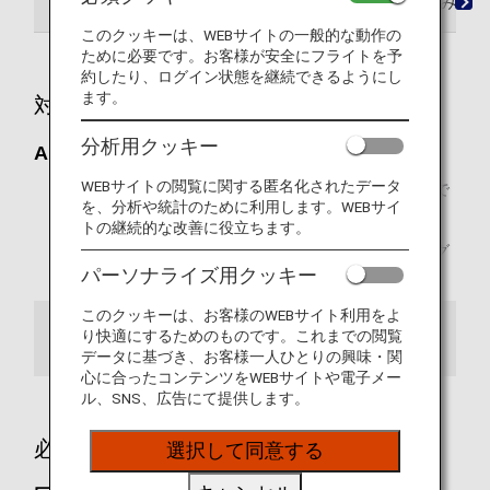
ご利用条件
必要マイルチャート
お申し込み方
このクッキーは、WEBサイトの一般的な動作の
ために必要です。お客様が安全にフライトを予
約したり、ログイン状態を継続できるようにし
ます。
対象便
分析用クッキー
ANA国際線
WEBサイトの閲覧に関する匿名化されたデータ
ANA便名で他社が運航するコードシェア便や他社便名で
を、分析や統計のために利用します。WEBサイ
ANAが運航するコードシェア便はご利用できません。
トの継続的な改善に役立ちます。
2026年5月19日搭乗分より、日本国内線区間のアップグ
レード特典もご利用いただけます。
パーソナライズ用クッキー
このクッキーは、お客様のWEBサイト利用をよ
り快適にするためのものです。これまでの閲覧
対象予約クラス
データに基づき、お客様一人ひとりの興味・関
心に合ったコンテンツをWEBサイトや電子メー
ル、SNS、広告にて提供します。
必要マイル数
選択して同意する