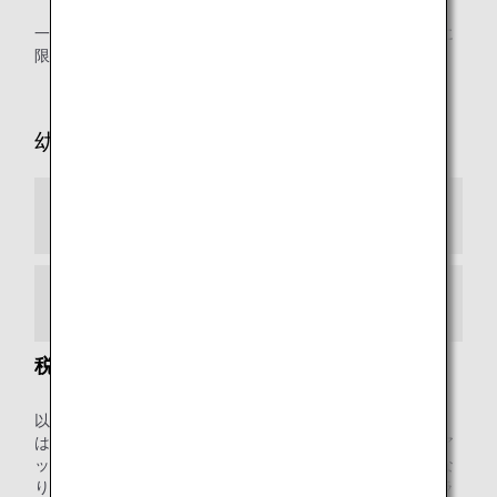
一度お申し込みいただいたアップグレード特典はご予約便に
限り有効です。
幼児・小児のご利用
幼児（2歳未満のお子様 *1）
小児（2歳以上12歳未満のお子様 *3）
税金差額のお支払い
以下の都市・国を出発する際に課税対象となる以下の税金
は、ご搭乗のクラスによって金額が異なり、マイルまたはア
ップグレードポイントによるアップグレードも課税対象にな
ります。すでに発券している航空券に対しても、ご搭乗クラ