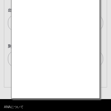
出発地
ウィーン/Vienna[VIE]
到着地
東京(全て)/Tokyo (All)[TYO]
複数都市で検索
閉じる
エコノミークラス
開く
往復で異なるクラスで検索
運賃タイプ指定なし
ご利用条件
ANAについて
往路出発日および時間帯