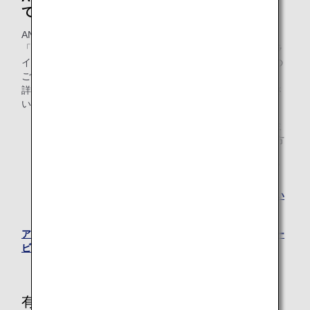
て*
ANA「ダイヤモンドサービス」・「プラチナサービス」・
「ブロンズサービス」各メンバーおよび、ANAスーパーフラ
イヤーズ会員のお客様は、ANAアップグレードポイントでの
ご利用も承ります。
詳しくは、ANAプレミアムメンバーサービスをご確認くださ
い。
* アップグレードポイントのご提供は2026年度のプレミ
アムメンバーならびにスーパーフライヤーズ本会員の方
へのご提供をもって終了いたします。
2026年度にご提供したアップグレードポイントは2027
年3月31日までご利用いただけます。
詳しくは
アップグレードポイントのサービス終了につい
て
をご確認ください。
アップグレードポイントとは（ANAプレミアムメンバーサー
ビス）
有効期間