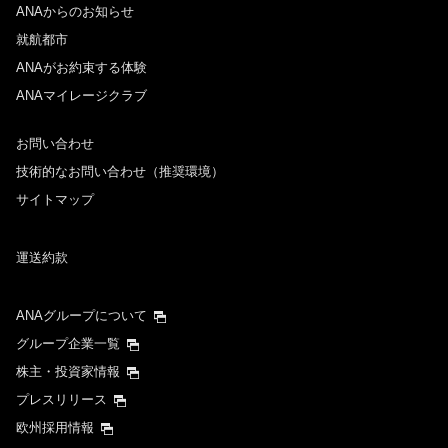
ANAからのお知らせ
日付を選択
就航都市
ANAがお約束する体験
ANAマイレージクラブ
時間帯指定なし
お問い合わせ
経由地および乗り継ぎ所要時間を追加する
技術的なお問い合わせ（推奨環境）
サイトマップ
復路出発日および時間帯
運送約款
日付を選択
ANAグループについて
時間帯指定なし
グループ企業一覧
株主・投資家情報
経由地および乗り継ぎ所要時間を追加する
プレスリリース
欧州採用情報