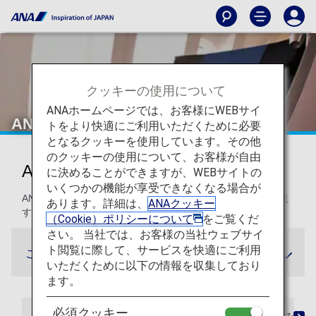
クッキーの使用について
ANAホームページでは、お客様にWEBサイ
ANA国際線アップグレード特典
トをより快適にご利用いただくために必要
となるクッキーを使用しています。その他
のクッキーの使用について、お客様が自由
ANA国際線アップグレード特典
に決めることができますが、WEBサイトの
いくつかの機能が享受できなくなる場合が
ANAマイレージクラブ会員およびその登録者は、ANAが運航
あります。詳細は、
ANAクッキー
する国際線でマイルをご利用になれます。
（Cookie）ポリシーについて
をご覧くだ
さい。 当社では、お客様の当社ウェブサイ
ト閲覧に際して、サービスを快適にご利用
ご注意
いただくために以下の情報を収集しており
ます。
必須クッキー