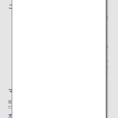
ご注意
提携航空会社によって、積算率・積算対象クラスが予告
なく変更になる場合があります。
積算率・積算対象クラスは、搭乗日時点のものが適用と
なります。
ご利用後、マイル積算が確認されるまで、事後登録に必
要な書類を必ず保管してください。
提携航空会社運航のコードシェア便をご利用の場合、マ
イル積算は、運航会社の予約クラスに基づく積算率にな
り、積算率が異なる場合や、積算されない場合がありま
す。
マイルの積算条件
提携航空会社共通のマイル積算条件についても必ずご確認く
ださい。
マイル積算条件