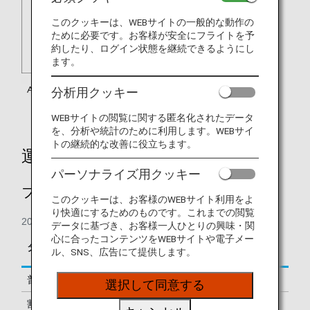
このクッキーは、WEBサイトの一般的な動作の
ために必要です。お客様が安全にフライトを予
約したり、ログイン状態を継続できるようにし
ます。
分析用クッキー
WEBサイトの閲覧に関する匿名化されたデータ
を、分析や統計のために利用します。WEBサイ
トの継続的な改善に役立ちます。
運賃別積算率
パーソナライズ用クッキー
ファーストクラス
このクッキーは、お客様のWEBサイト利用をよ
り快適にするためのものです。これまでの閲覧
2019年9月1日の搭乗分より
データに基づき、お客様一人ひとりの興味・関
心に合ったコンテンツをWEBサイトや電子メー
区間基本マイレージに
タイプ
予約クラス
ル、SNS、広告にて提供します。
対する積算率
普通運賃
F
150%
選択して同意する
割引運賃
A
125%