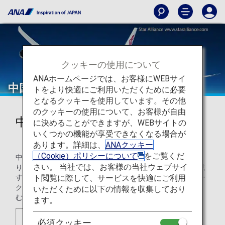
クッキーの使用について
ANAホームページでは、お客様にWEBサイ
中国国際航空（エアチャイナ）（CA）
トをより快適にご利用いただくために必要
となるクッキーを使用しています。その他
のクッキーの使用について、お客様が自由
中国国際航空（エアチャイナ）
に決めることができますが、WEBサイトの
いくつかの機能が享受できなくなる場合が
（CA）
あります。詳細は、
ANAクッキー
（Cookie）ポリシーについて
をご覧くだ
中国国際航空は、中国のナショナルフラッグキャリアであ
さい。 当社では、お客様の当社ウェブサイ
り、旅客や航空貨物、航空関連サービスやプロダクトを提供
ト閲覧に際して、サービスを快適にご利用
する中国で有数の航空会社です。中国国際航空のネットワー
クは、海外61都市、リージョナル4都市、国内108都市を含
いただくために以下の情報を収集しており
む、39カ国と世界中の地域を網羅しています。
ます。
必須クッキー