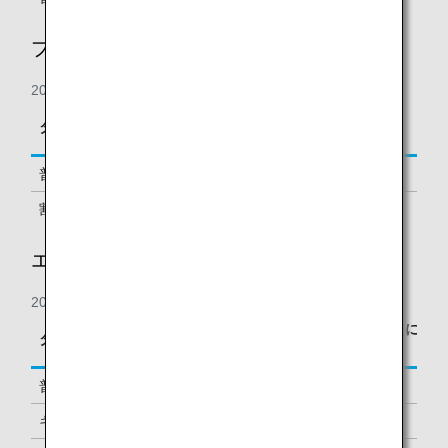
プレミアムエコノミー
2019年9月1日の搭乗分より
区間基本マイレージに
タイプ
予約クラス
対する積算率
普通運賃
G
100%
割引運賃
E
70%
エコノミークラス
2019年9月1日の搭乗分より
区間基本マイレージに
タイプ
予約クラス
対する積算率
普通運賃
Y, B
100%
キャリアペックス運賃
M, U
70%