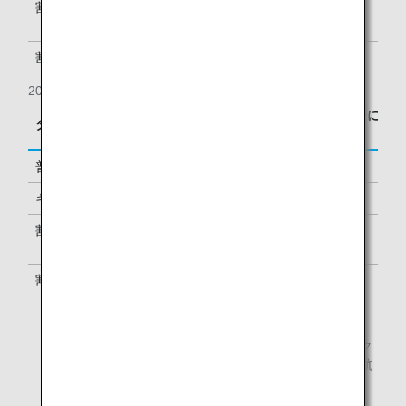
割引運賃
H, Q, V, W,
50%
S, T
割引運賃
L, K, P
30%
2019年8月31日の搭乗分まで
区間基本マイレージに
タイプ
予約クラス
対する積算率
普通運賃
G, Y, B
100%
キャリアペックス運賃
E, M, U
70%
割引運賃
H, Q, V, W,
50%
S, T
割引運賃
L, K
30%
2019年8月27日時点の情報です。
予約クラスとは、航空券上に記載されている予約上のク
ラスになります。対象の予約クラス以外で予約された航
空券はマイル積算の対象外です。