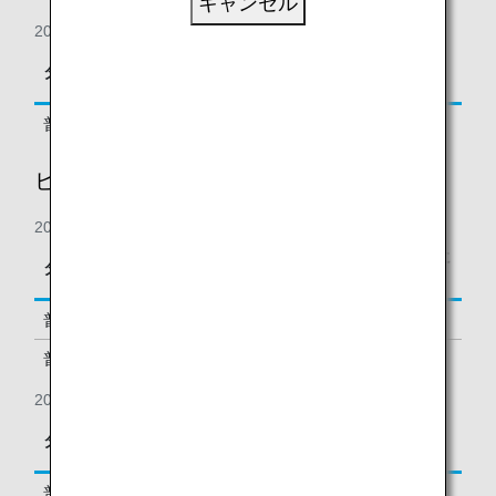
キャンセル
2019年8月31日の搭乗分まで
区間基本マイレージに
タイプ
予約クラス
対する積算率
普通運賃
F, A, P
150%
ビジネスクラス
2019年9月1日の搭乗分より
区間基本マイレージに
タイプ
予約クラス
対する積算率
普通運賃
J
150%
普通運賃、割引運賃
C, D, Z, R
125%
2019年8月31日の搭乗分まで
区間基本マイレージに
タイプ
予約クラス
対する積算率
普通運賃
C, D, Z, J, R
125%