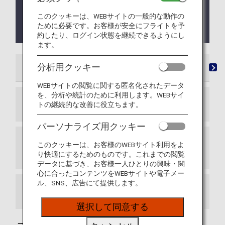
2026年10月15日（木）ご搭乗分までとなります。
また、事後登録の受付は 2026年10月31日（土）ま
このクッキーは、WEBサイトの一般的な動作の
でとなります。詳しくは
アシアナ航空との提携終了
ために必要です。お客様が安全にフライトを予
について
をご確認ください。
約したり、ログイン状態を継続できるようにし
ます。
分析用クッキー
提携航空会社一覧
マイル登録
事後登録
マ
WEBサイトの閲覧に関する匿名化されたデータ
を、分析や統計のために利用します。WEBサイ
トの継続的な改善に役立ちます。
スター アライアンス加盟航空会社
パーソナライズ用クッキー
スター アライアンスコネクティングパートナ
このクッキーは、お客様のWEBサイト利用をよ
ー
り快適にするためのものです。これまでの閲覧
データに基づき、お客様一人ひとりの興味・関
心に合ったコンテンツをWEBサイトや電子メー
ル、SNS、広告にて提供します。
提携航空会社一覧（マイレージ提携）
選択して同意する