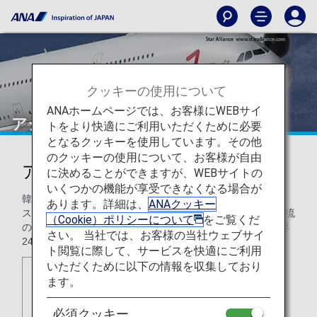
クッキーの使用について
ANAホームページでは、お客様にWEBサイ
アシアナ航空（OZ）
トをより快適にご利用いただくために必要
となるクッキーを使用しています。その他
のクッキーの使用について、お客様が自由
アシアナ航空（OZ）
に決めることができますが、WEBサイトの
いくつかの機能が享受できなくなる場合が
韓国のアシアナ航空は2007年より9年連続でスカイトラック
あります。詳細は、
ANAクッキー
スによる最高ランク「5スター」に認定されるなど、世界一流
（Cookie）ポリシーについて
をご覧くだ
のサービスを提供することに全力で取り組んでいます。世界
さい。 当社では、お客様の当社ウェブサイ
24カ国75都市へ、89路線を運航しています。
ト閲覧に際して、サービスを快適にご利用
いただくために以下の情報を収集しており
ます。
必須クッキー