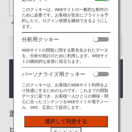
このクッキーは、WEBサイトの一般的な動作の
ために必要です。お客様が安全にフライトを予
約したり、ログイン状態を継続できるようにし
ます。
分析用クッキー
お知らせ
WEBサイトの閲覧に関する匿名化されたデータ
を、分析や統計のために利用します。WEBサイ
トの継続的な改善に役立ちます。
アシアナ航空（OZ）便ご搭乗でのマイル積算は
2026年10月15日（木）ご搭乗分までとなります。
パーソナライズ用クッキー
また、事後登録の受付は 2026年10月31日（土）ま
でとなります。詳しくは
アシアナ航空との提携終了
このクッキーは、お客様のWEBサイト利用をよ
について
をご確認ください。
り快適にするためのものです。これまでの閲覧
データに基づき、お客様一人ひとりの興味・関
心に合ったコンテンツをWEBサイトや電子メー
ル、SNS、広告にて提供します。
運賃別積算率
選択して同意する
ビジネスクラス