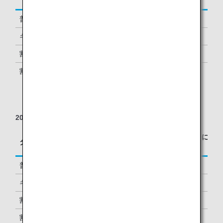
対する積算率
普通運賃
Y, B
100%
キャリアペックス運賃
H, M, E, A
70%
割引運賃
K, Q, S
50%
割引運賃
V, W*2,
30%
G*2, T*2
2022年9月25日の搭乗分まで
区間基本マイレージに
タイプ
予約クラス
対する積算率
普通運賃
Y, B, A*1
100%
キャリアペックス運賃
H, M, E
70%
割引運賃
K, Q, S
50%
割引運賃
V, W*2,
30%