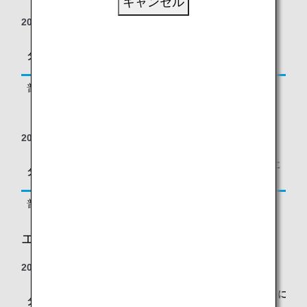
キャンセル
2022年1月1日の搭乗分より
区間基本マイレージに
タイプ
予約クラス
対する積算率
普通運賃
J*2, C, D*2, Z*2, U
125%
2021年12月31日の搭乗分まで
区間基本マイレージに
タイプ
予約クラス
対する積算率
普通運賃
J*2, C*2, D*2, Z*2, U*2
125%
エコノミークラス
2022年9月26日の搭乗分より
区間基本マイレージに
タイプ
予約クラス