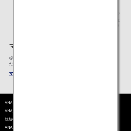
要な書類を必ず保管してください。
提携航空会社運航のコードシェア便をご利用の場合、マ
イル積算は、運航会社の予約クラスに基づく積算率にな
り、積算率が異なる場合や、積算されない場合がありま
す。
マイルの積算条件
提携航空会社共通のマイル積算条件についても必ずご確認く
ださい。
マイル積算条件
ANAについて
ANAからのお知らせ
就航都市
ANAがお約束する体験