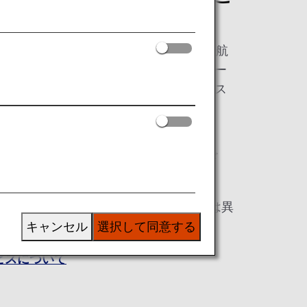
」メンバーが対象です。ANAグループ運航
マイレージサービス、プレミアムメンバー
い合わせなど、「プラチナサービス」デス
い合わせ時には、音声ガイダンスにそっ
ブお客様番号（10桁）とAMCパスワード
しております。
桁）は、Webパスワード（8～16桁）とは異
意ください。
キャンセル
選択して同意する
ビスについて