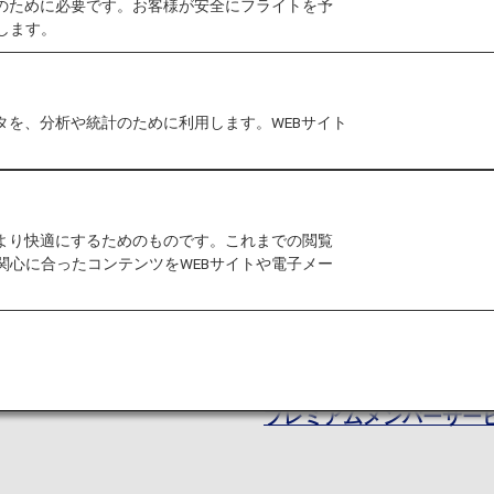
作のために必要です。お客様が安全にフライトを予
案内
します。
「ANAプラチナサービス
便のご予約はもちろん、
タを、分析や統計のために利用します。WEBサイト
サービスについてのお問
クで承ります。
お電話でのご予約・お問
をより快適にするためのものです。これまでの閲覧
て、ANAマイレージクラ
関心に合ったコンテンツをWEBサイトや電子メー
（4桁）の入力をお願い
*AMCパスワード（4
なりますので、ご注
プレミアムメンバーサー