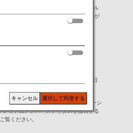
ご利用いただいた場合に、獲得したマイル
て、翌年のプレミアムメンバーステイタスが
とはできません。
できません。
トを獲得されたお客様には、翌年3月末日
用いただけます。
キャンセル
選択して同意する
ミアムポイントに加えて、ライフソリューシ
でプレミアムメンバーステイタスを獲得する
ご覧ください。