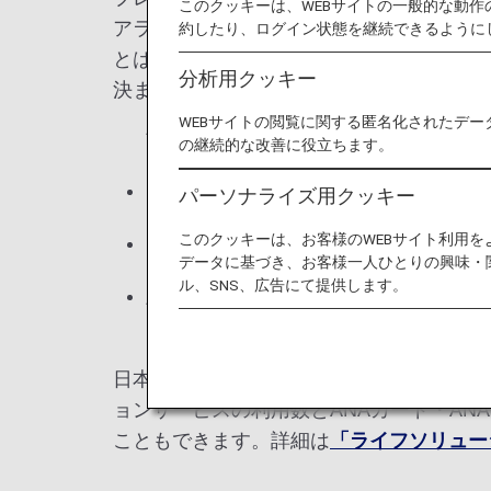
このクッキーは、WEBサイトの一般的な動
アライアンス加盟航空会社およびスター 
約したり、ログイン状態を継続できるように
とは別に積算されるポイントです。毎年1
分析用クッキー
決まり、それに応じたサービスをご利用い
WEBサイトの閲覧に関する匿名化されたデー
* プレミアムポイント数は
ご利用実績
の継続的な改善に役立ちます。
マイルをプレミアムポイントに交換し
パーソナライズ用クッキー
このクッキーは、お客様のWEBサイト利用
プレミアムポイントは、1暦年（1月～
データに基づき、お客様一人ひとりの興味・
ル、SNS、広告にて提供します。
翌年度のステイタスが決定する12月
まで、ダイヤモンド、プラチナ、ブロ
日本発行のANAカードをお持ちのANA
ョンサービスの利用数とANAカード・AN
こともできます。詳細は
「ライフソリュー