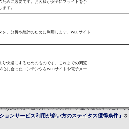
作のために必要です。お客様が安全にフライトを予
アライアンス コネクティングパートナー運航便を１年間
します。
月から12月までに獲得したプレミアムポイントによっ
ただけます。
タを、分析や統計のために利用します。WEBサイト
照会
でご確認いただけます。
たり、マイルとプレミアムポイントを合算したりするこ
をより快適にするためのものです。これまでの閲覧
12月）に獲得するものであり、翌年に繰り越すことは
関心に合ったコンテンツをWEBサイトや電子メー
末日よりも早く、各ステイタスに必要なプレミアムポイン
ンズそれぞれの
プレミアムメンバー事前サービス
をご利
マイレージクラブ会員は、飛行機のご利用による獲得プレ
A Pay決済額を合わせた3つの条件を全て達成すること
ションサービス利用が多い方のステイタス獲得条件」
を