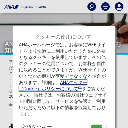
クッキーの使用について
ANAマイレージクラブ会員規約改定のお
ANAホームページでは、お客様にWEBサイ
知らせ
トをより快適にご利用いただくために必要
となるクッキーを使用しています。その他
平素よりANA便ならびにANAマイレージクラブをご利用いた
のクッキーの使用について、お客様が自由
だき、誠にありがとうございます。
に決めることができますが、WEBサイトの
この度、2026年5月19日（火）を改定日として、ANAマイレ
いくつかの機能が享受できなくなる場合が
ージクラブ会員規約を一部変更する旨をお知らせいたしま
あります。詳細は、
ANAクッキー
す。
（Cookie）ポリシーについて
をご覧くだ
なお、2026年5月18日搭乗分までは現行の規約が適用され、
さい。 当社では、お客様の当社ウェブサイ
2026年5月19日搭乗分以降は改定後の規約が適用されます。
ト閲覧に際して、サービスを快適にご利用
主な改定点は以下の通りです。
いただくために以下の情報を収集しており
ます。
概要
必須クッキー