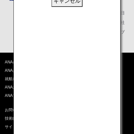
キャンセル
2025年5月20日
全日本空輸株式会社
ANAマイレージクラブ
ANAについて
ANAからのお知らせ
就航都市
ANAがお約束する体験
ANAマイレージクラブ
お問い合わせ
技術的なお問い合わせ（推奨環境）
サイトマップ