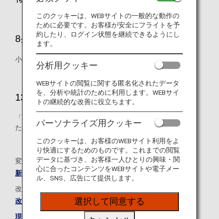
このクッキーは、WEBサイトの一般的な動作の
ために必要です。お客様が安全にフライトを予
約したり、ログイン状態を継続できるようにし
8条 マイル積算方法
ます。
小児と幼児のマイル積算の取り扱いについて改定しました。
分析用クッキー
WEBサイトの閲覧に関する匿名化されたデータ
を、分析や統計のために利用します。WEBサイ
13条 特典利用上の制限
トの継続的な改善に役立ちます。
「払い戻し手数料」を「取消手数料」に名称を変更しまし
パーソナライズ用クッキー
た。
このクッキーは、お客様のWEBサイト利用をよ
り快適にするためのものです。これまでの閲覧
データに基づき、お客様一人ひとりの興味・関
変更点の新旧対照表は下記をご確認ください。
心に合ったコンテンツをWEBサイトや電子メー
新旧対照表
ル、SNS、広告にて提供します。
改定後の規約全文につきましては、下記をご確認ください。
選択して同意する
改定後のANAマイレージクラブ会員の規約
現在のANAマイレージクラブ会員規約はこちら