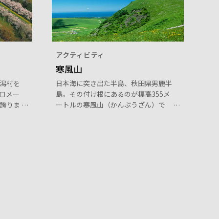
アクティビティ
寒風山
潟村を
日本海に突き出た半島、秋田県男鹿半
キロメー
島。その付け根にあるのが標高355メ
誇りま
ートルの寒風山（かんぷうざん）で
、ヤエ
す。山頂に向かう道路は寒風山パノラ
桜のピ
マラインと呼ばれる気持ちの良いドラ
のコン
イブコース。さえぎるもののない山頂
す。4
付近からは、男鹿半島や八郎潟の干拓
地、日本海の海岸線が眼下に一望。山
頂の回転展望台には、レストランや売
店もあります。