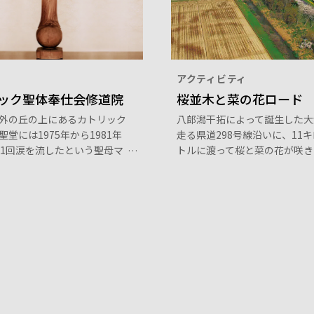
アクティビティ
ック聖体奉仕会修道院
桜並木と菜の花ロード
外の丘の上にあるカトリック
八郎潟干拓によって誕生した大
堂には1975年から1981年
走る県道298号線沿いに、11
01回涙を流したという聖母マ
トルに渡って桜と菜の花が咲き
安置されています。世界でも
す。約3,700本のソメイヨシノ
教区司教によって認められた
ザクラなどが植えられ、満開の
の一つです。祈りの苑「マリ
ンクと菜の花の鮮やかな黄色と
では、だれでも入ってお祈り
トラストに思わずため息がでま
ができます。
月下旬～5月上旬が見頃です。