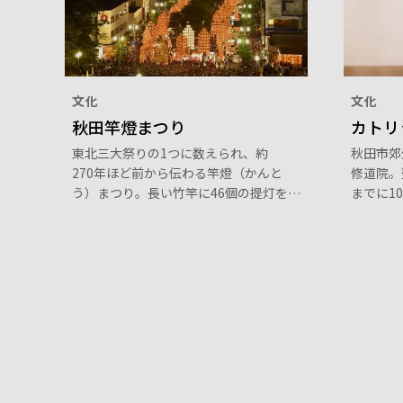
文化
文化
秋田竿燈まつり
カトリ
東北三大祭りの1つに数えられ、約
秋田市郊
270年ほど前から伝わる竿燈（かんと
修道院。聖
う）まつり。長い竹竿に46個の提灯を
までに1
吊り下げた重さ50キログラムの竿燈
リア像が
を、「差し手」と呼ばれる腕自慢たち
数少ない
が力強く持ち上げて練り歩きます。手
聖母出現
のひら、額、肩、腰などで自在に操る
ア庭園」
差し手たちの妙技で、約260本の竿燈
すること
が林立する様はまさに、壮観。国重要
無形文化財に指定されています。