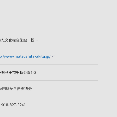
きた文化複合施設 松下
p://www.matsushita-akita.jp/
田県秋田市千秋公園1-3
R秋田駅から徒歩15分
:018-827-3241