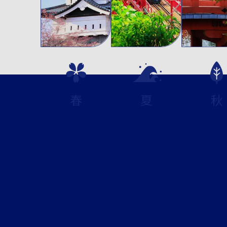
春
夏
秋