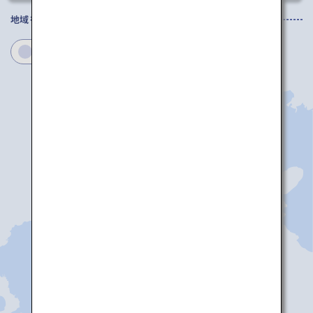
地域を選択してください
徳島
香川
愛媛
高知
高松
松山
徳島
高知