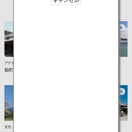
キャンセル
徳島
徳島
アクティビティ
体験
脇町うだつの町並み
鳴門海峡
愛媛
高知
文化
文化