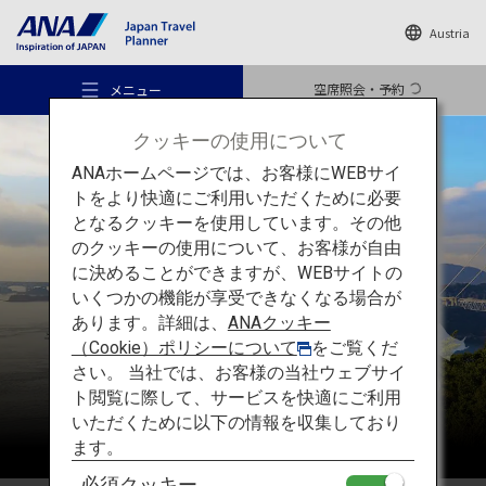
Austria
空席照会・予約
メニュー
クッキーの使用について
ANAホームページでは、お客様にWEBサイ
トをより快適にご利用いただくために必要
となるクッキーを使用しています。その他
のクッキーの使用について、お客様が自由
おすすめの旅
四国
に決めることができますが、WEBサイトの
いくつかの機能が享受できなくなる場合が
あります。詳細は、
ANAクッキー
旅のアイデア
（Cookie）ポリシーについて
をご覧くだ
さい。 当社では、お客様の当社ウェブサイ
ト閲覧に際して、サービスを快適にご利用
行き先
いただくために以下の情報を収集しており
ます。
必須クッキー