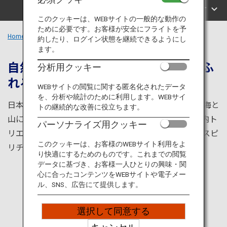
旅のお役立ち情報
エリアで探す
このクッキーは、WEBサイトの一般的な動作の
ために必要です。お客様が安全にフライトを予
ANA サービス
Home
四国エリア
約したり、ログイン状態を継続できるようにし
ます。
自然・食・アートと多彩な魅力にあふ
分析用クッキー
れる地域
閉じる
WEBサイトの閲覧に関する匿名化されたデータ
を、分析や統計のために利用します。WEBサイ
日本列島を構成する主要4島の1つである、四国地方。海と
トの継続的な改善に役立ちます。
山に囲まれ、自然から食まで楽しめます。また、瀬戸内ト
パーソナライズ用クッキー
リエンナーレのような近代芸術や、お遍路さんなどのスピ
このクッキーは、お客様のWEBサイト利用をよ
リチュアル体験など、多様な魅力を備えたエリアです。
り快適にするためのものです。これまでの閲覧
データに基づき、お客様一人ひとりの興味・関
心に合ったコンテンツをWEBサイトや電子メー
ル、SNS、広告にて提供します。
選択して同意する
人気の観光地