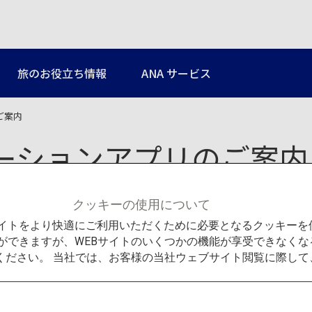
旅のお役立ち情報
ANA サービス
ご案内
ーションアプリのご案内
クッキーの使用について
日本にはぜひ訪れたい魅力
るため、目的地までの交通
Bサイトをより快適にご利用いただくために必要となるクッキー
「Japan Travel by
ができますが、WEBサイトのいくつかの機能が享受できなくな
問題を解決し、日本国内を
詳しくは（英語ページ）
Jap
ください。 当社では、お客様の当社ウェブサイト閲覧に際し
さい。