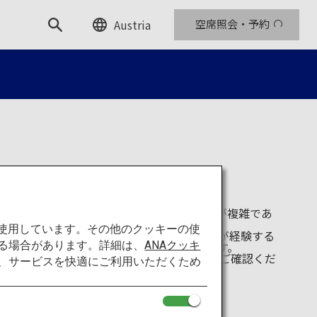
Austria
空席照会・予約
的な場所がたくさんあります。しかし交通網が複雑であ
手段がわかりづらい場合がよくあります。
を使用しています。その他のクッキーの使
 NAVITIME」は、そのような海外からの旅行者の多くが経験する
る場合があります。詳細は、
ANAクッキ
快適に移動できるようサポートするアプリです。
an Travel by NAVITIME
のウェブサイトをご確認くだ
て、サービスを快適にご利用いただくため