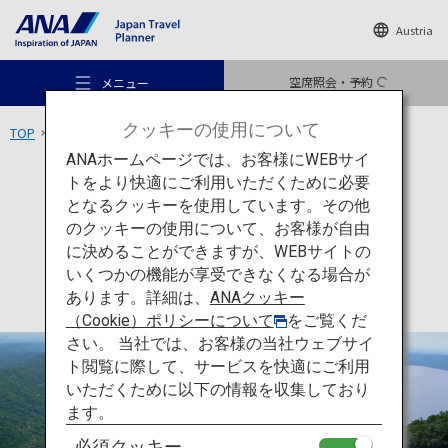
Austria
空席照会・予約
メニュー
クッキーの使用について
TOP
北海道エリア
支笏湖
ANAホームページでは、お客様にWEBサイ
トをより快適にご利用いただくために必要
アクティビティ
北海道
となるクッキーを使用しています。その他
支笏湖
のクッキーの使用について、お客様が自由
おすすめの旅
に決めることができますが、WEBサイトの
いくつかの機能が享受できなくなる場合が
あります。詳細は、
ANAクッキー
旅のアイデア
（Cookie）ポリシーについて
をご覧くだ
さい。 当社では、お客様の当社ウェブサイ
ト閲覧に際して、サービスを快適にご利用
行き先
いただくために以下の情報を収集しており
ます。
必須クッキー