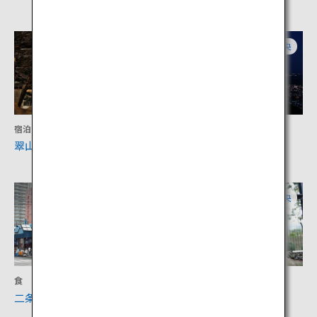
道央
道央
宿泊
アクティビティ
翠山亭倶楽部定山渓
藻岩山（もいわ山）
道央
道央
食
アクティビティ
二条市場
円山動物園