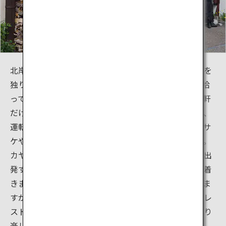
北岸には年間を通じて人が少なく、訪れた人は大抵浜を
独り占めできます。岩に座ってぼうっとしたり、石を拾
ってみたりなど、思いのままにお過ごしください。一軒
だけあるお土産店では食べ物やアイスクリームのほか、
運転しない方にはビールも販売しています。岸辺にはサ
ケやマスを狙う釣り人の姿が見られるときもあります。
カヤックやジェットスキーに乗る場合は、この岸から出
発するとよいでしょう。湖を一周すれば支笏湖温泉に着
きます。支笏湖温泉の辺りは北岸より観光化されていま
すが、洞爺湖とは比べ物にならないほど素朴で静か。レ
ストランが数軒ありますから、おいしい食事をゆっくり
楽しめます。