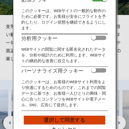
旅のお役立ち情報
このクッキーは、WEBサイトの一般的な動作の
ために必要です。お客様が安全にフライトを予
ANA サービス
約したり、ログイン状態を継続できるようにし
支笏湖は北海道千歳市にあり、札幌からのアクセスも良
ます。
い観光地です。美しい山々の自然を堪能しながらのカヌ
分析用クッキー
ー体験、カヤックなどの湖レジャーから、定期観光船や
閉じる
高速艇による遊覧、支笏湖温泉の日帰り入浴など多くの
WEBサイトの閲覧に関する匿名化されたデータ
を、分析や統計のために利用します。WEBサイ
楽しみ方が可能です。
トの継続的な改善に役立ちます。
パーソナライズ用クッキー
このクッキーは、お客様のWEBサイト利用をよ
り快適にするためのものです。これまでの閲覧
データに基づき、お客様一人ひとりの興味・関
心に合ったコンテンツをWEBサイトや電子メー
ル、SNS、広告にて提供します。
選択して同意する