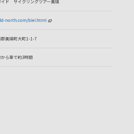
ガイド サイクリングツアー美瑛
ield-north.com/biei.html
郡美瑛町大町1-1-7
港から車で約3時間