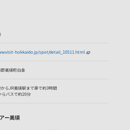
池
ww.visit-hokkaido.jp/spot/detail_10511.html
川郡美瑛町白金
からJR美瑛駅まで車で約3時間
からバスで約20分
アー美瑛