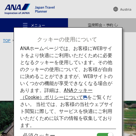
Austria
空席照会・予約
メニュー
クッキーの使用について
TOP
東北エリア
遠野ふるさと村
ANAホームページでは、お客様にWEBサイ
トをより快適にご利用いただくために必要
体験
岩手
となるクッキーを使用しています。その他
遠野ふるさと村
のクッキーの使用について、お客様が自由
おすすめの旅
に決めることができますが、WEBサイトの
いくつかの機能が享受できなくなる場合が
あります。詳細は、
ANAクッキー
旅のアイデア
（Cookie）ポリシーについて
をご覧くだ
さい。 当社では、お客様の当社ウェブサイ
ト閲覧に際して、サービスを快適にご利用
行き先
いただくために以下の情報を収集しており
ます。
必須クッキー