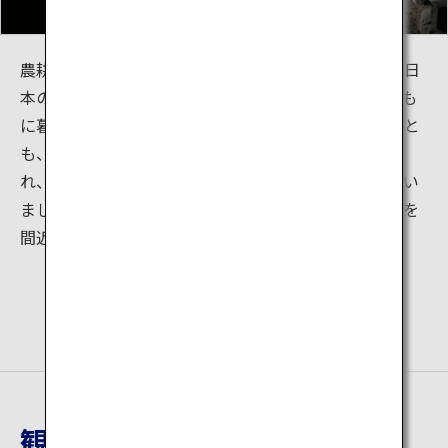
農耕文化が栄え、自然が大切にされてきた遠野には、日
本の原風景が残っています。遠野では古くから馬ととも
に暮らす文化がありました。江戸から明治になったあと
も、遠野での馬のいる暮らしは長く続いていたと言わ
れ、馬は物資を運搬したり、畑を耕したりと活躍してい
ました。曲り家には厩があり、遠野ふるさと村では馬を
間近に見ることができます。
観光地詳細