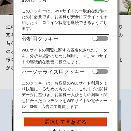
旅のお役立ち情報
このクッキーは、WEBサイトの一般的な動作の
ために必要です。お客様が安全にフライトを予
ANA サービス
約したり、ログイン状態を継続できるようにし
江戸中期から明治中期にかけて造られた茅葺屋根の曲り
ます。
家を移築し、小川や水車、田畑、炭焼き小屋など遠野の
分析用クッキー
昔ながらの風景を再現した施設です。
閉じる
のどかな風景の中で、「もちつき」「そばうち」など
WEBサイトの閲覧に関する匿名化されたデータ
を、分析や統計のために利用します。WEBサイ
様々な農村体験（要予約）ができ、日本古来の伝統文化
トの継続的な改善に役立ちます。
が味わえます。
パーソナライズ用クッキー
このクッキーは、お客様のWEBサイト利用をよ
り快適にするためのものです。これまでの閲覧
データに基づき、お客様一人ひとりの興味・関
心に合ったコンテンツをWEBサイトや電子メー
ル、SNS、広告にて提供します。
選択して同意する