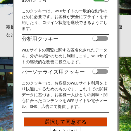
旅のお役立ち情報
このクッキーは、WEBサイトの一般的な動作の
ために必要です。お客様が安全にフライトを予
ANA サービス
約したり、ログイン状態を継続できるようにし
霧島は鹿児島県内でも屈指の温泉地です。ホテルや旅館
ます。
なども充実し、日帰りにも宿泊にもおすすめです。
分析用クッキー
閉じる
WEBサイトの閲覧に関する匿名化されたデータ
を、分析や統計のために利用します。WEBサイ
トの継続的な改善に役立ちます。
パーソナライズ用クッキー
このクッキーは、お客様のWEBサイト利用をよ
り快適にするためのものです。これまでの閲覧
データに基づき、お客様一人ひとりの興味・関
心に合ったコンテンツをWEBサイトや電子メー
ル、SNS、広告にて提供します。
選択して同意する