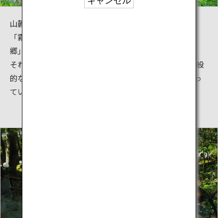
キャンセル
山麓から平野部まで多種多様な温泉が広がる霧島には
「霧島温泉郷」「霧島神宮温泉郷」「妙見・安楽温泉
郷」「日当山温泉郷」と4つの温泉郷があります。
それぞれの温泉施設では様々な泉質の温泉があり、一般
的な泉質10種類のうち霧島の温泉地だけで9種類が揃っ
ています。