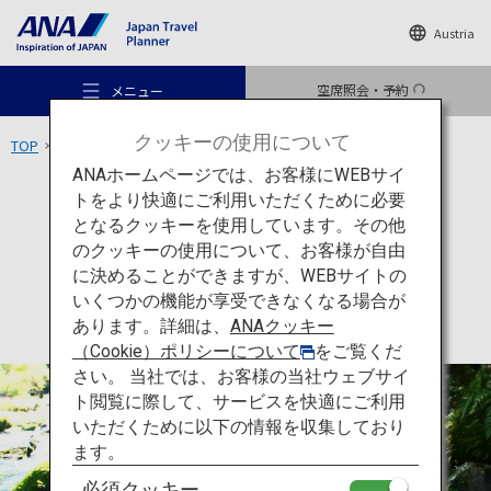
Austria
空席照会・予約
メニュー
クッキーの使用について
TOP
九州エリア
霧島温泉郷
ANAホームページでは、お客様にWEBサイ
トをより快適にご利用いただくために必要
宿泊
鹿児島
となるクッキーを使用しています。その他
霧島温泉郷
のクッキーの使用について、お客様が自由
おすすめの旅
に決めることができますが、WEBサイトの
いくつかの機能が享受できなくなる場合が
あります。詳細は、
ANAクッキー
旅のアイデア
（Cookie）ポリシーについて
をご覧くだ
さい。 当社では、お客様の当社ウェブサイ
ト閲覧に際して、サービスを快適にご利用
行き先
いただくために以下の情報を収集しており
ます。
必須クッキー