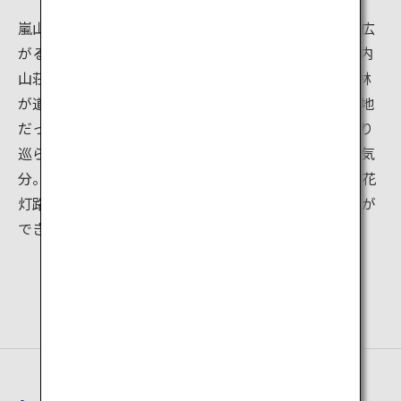
嵐山で絶大な人気スポットとなっているのが嵯峨野に広
がる竹林です。野宮神社から天龍寺北門を通り、大河内
山荘へ抜ける約400メートルの道に、手入れされた竹林
が道の両脇に続きます。嵐山は平安時代、貴族の別荘地
だったと言われています。竹林を縫うように小径が張り
巡らされていて、のんびりと歩けば平安時代の貴族の気
分。初冬には竹林の両側がライトアップされる「嵐山花
灯路」が開催され、昼間とは違う雰囲気を楽しむことが
できます。