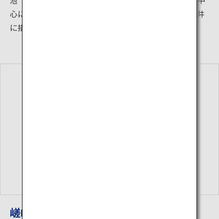
心に作られた美しい庭園です。法堂（はっとう）の天井
に描かれた「雲龍図」の八方睨みの龍も必見です。
嵯峨野 竹林