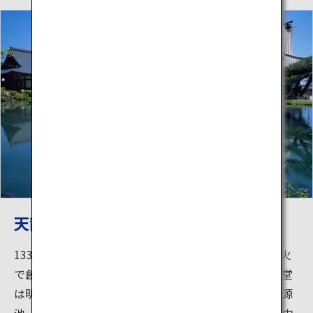
天龍寺
1339年、時の将軍、足利尊氏が創建。8度にわたる大火
で創建当時の壮大な面影はとどめておらず、現在の諸堂
は明治になって再建されました。当時の原型を残す曹源
池（そうげんち）庭園は亀山や嵐山を借景にした池を中