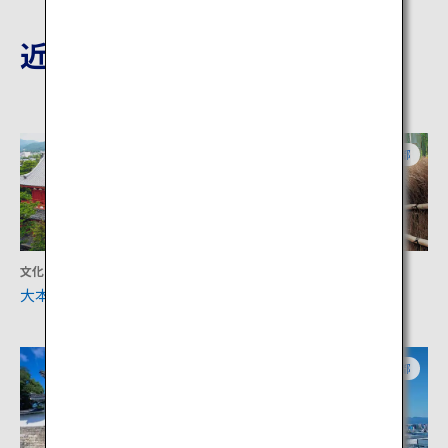
近隣の観光地
京都
京都
文化
アクティビティ
大本山妙心寺
竹の径
京都
京都