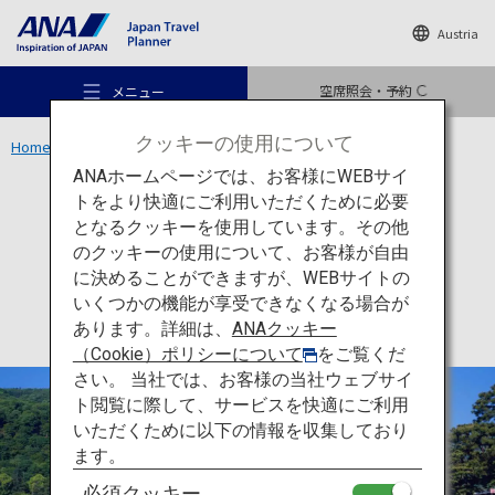
Austria
空席照会・予約
メニュー
クッキーの使用について
Home
関西エリア
嵐山 渡月橋
ANAホームページでは、お客様にWEBサイ
トをより快適にご利用いただくために必要
文化
京都
となるクッキーを使用しています。その他
嵐山 渡月橋
のクッキーの使用について、お客様が自由
おすすめの旅
に決めることができますが、WEBサイトの
いくつかの機能が享受できなくなる場合が
あります。詳細は、
ANAクッキー
旅のアイデア
（Cookie）ポリシーについて
をご覧くだ
さい。 当社では、お客様の当社ウェブサイ
ト閲覧に際して、サービスを快適にご利用
行き先
いただくために以下の情報を収集しており
ます。
必須クッキー