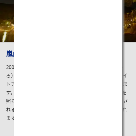
嵐山花灯路
2005年に始まった「嵐山花灯路（あらしやまはなとう
ろ）」は、嵐山周辺の寺院・神社や街並みを照らすライ
トアップ。新しい京都の冬の風物詩として定着していま
す。スポットライトや提灯が渡月橋や周囲の山々の麓を
照らします。 周辺の寺院や竹林が橙色の淡い光に照らさ
れる様はとても幻想的。期間中は様々な催しも開催され
ます。