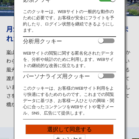
旅のお役立ち情報
このクッキーは、WEBサイトの一般的な動作の
ために必要です。お客様が安全にフライトを予
ANA サービス
約したり、ログイン状態を継続できるようにし
月が橋の上を渡るようだ、と詩にも詠ま
ます。
れた京都屈指の景勝地、渡月橋
分析用クッキー
閉じる
嵐山は京都の中心部からそれほど離れていないにもかか
WEBサイトの閲覧に関する匿名化されたデータ
を、分析や統計のために利用します。WEBサイ
わらず、豊かな自然が広がり、京都観光にははずせない
トの継続的な改善に役立ちます。
風光明媚なエリア。その嵐山のシンボルが桂川にかかる
パーソナライズ用クッキー
渡月橋です。古の時代から都の貴族たちが遊びに訪れて
いました。桜や紅葉はもちろん一年を通して四季の美し
このクッキーは、お客様のWEBサイト利用をよ
さを感じることのできる場所です。夕方から夜にかけて
り快適にするためのものです。これまでの閲覧
データに基づき、お客様一人ひとりの興味・関
橋がライトアップされます。
心に合ったコンテンツをWEBサイトや電子メー
ル、SNS、広告にて提供します。
選択して同意する