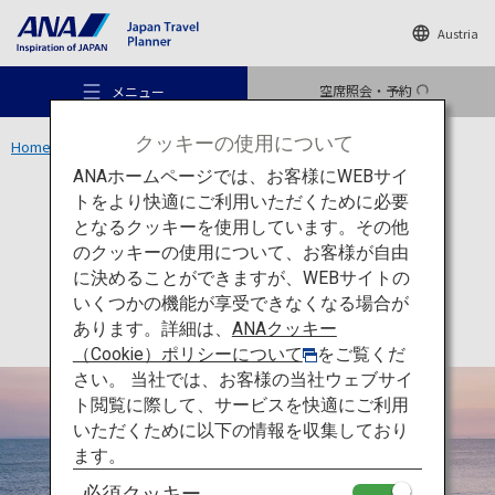
Austria
空席照会・予約
メニュー
クッキーの使用について
Home
中部エリア
二見興玉神社
ANAホームページでは、お客様にWEBサイ
トをより快適にご利用いただくために必要
アクティビティ
三重
となるクッキーを使用しています。その他
二見興玉神社
のクッキーの使用について、お客様が自由
おすすめの旅
に決めることができますが、WEBサイトの
いくつかの機能が享受できなくなる場合が
あります。詳細は、
ANAクッキー
旅のアイデア
（Cookie）ポリシーについて
をご覧くだ
さい。 当社では、お客様の当社ウェブサイ
ト閲覧に際して、サービスを快適にご利用
行き先
いただくために以下の情報を収集しており
ます。
必須クッキー