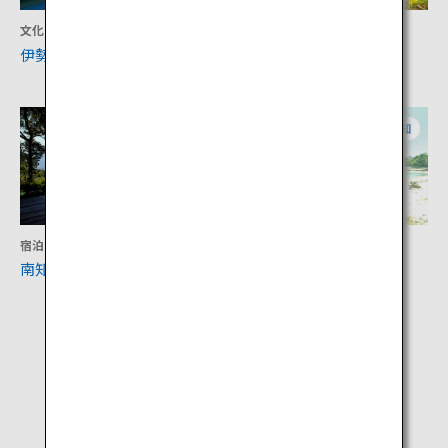
文化
体験
伊勢神宮
渥美半島菜の花まつり
愛知
愛知
宿泊
文化
南知多温泉郷
佐久島