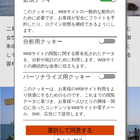
旅のお役立ち情報
このクッキーは、WEBサイトの一般的な動作の
ために必要です。お客様が安全にフライトを予
ANA サービス
約したり、ログイン状態を継続できるようにし
二見興玉神社は三重県伊勢市二見町にあり、良縁を望む
ます。
女性の縁結びや夫婦円満の神様として有名でお守りや御
分析用クッキー
朱印も人気があります。近隣の伊勢神宮参拝の前に禊と
閉じる
して二見興玉神社を身を清めるというのが古くからある
WEBサイトの閲覧に関する匿名化されたデータ
を、分析や統計のために利用します。WEBサイ
習わしです。
トの継続的な改善に役立ちます。
パーソナライズ用クッキー
このクッキーは、お客様のWEBサイト利用をよ
り快適にするためのものです。これまでの閲覧
データに基づき、お客様一人ひとりの興味・関
心に合ったコンテンツをWEBサイトや電子メー
ル、SNS、広告にて提供します。
選択して同意する