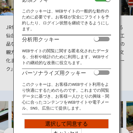
旅のお役立ち情報
このクッキーは、WEBサイトの一般的な動作の
ために必要です。お客様が安全にフライトを予
ANA サービス
約したり、ログイン状態を継続できるようにし
JR仙台駅から歩いて約5分。「仙台の台所」と言われる
ます。
仙台朝市は、新鮮な旬の野菜や果物、三陸の鮮魚や加工
分析用クッキー
品などが所狭しと並び、日々の仕入れに訪れる飲食店の
閉じる
親方や多くの市民で溢れています。食材から伝統の食文
WEBサイトの閲覧に関する匿名化されたデータ
を、分析や統計のために利用します。WEBサイ
化までマルチに体験できる正に「仙台の食のテーマパー
トの継続的な改善に役立ちます。
ク」です。
パーソナライズ用クッキー
このクッキーは、お客様のWEBサイト利用をよ
り快適にするためのものです。これまでの閲覧
データに基づき、お客様一人ひとりの興味・関
心に合ったコンテンツをWEBサイトや電子メー
ル、SNS、広告にて提供します。
選択して同意する