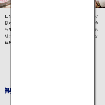
仙台朝市には常に威勢のいい掛け声が響き渡り、どこか
懐かしくレトロな雰囲気とともに、昔ながらの活気が今
も生きています。店舗の方と会話をしながらの買い物も
魅力です。新鮮な食材を味わいながら、仙台の食文化を
体験してみてはいかがですか？
観光地詳細