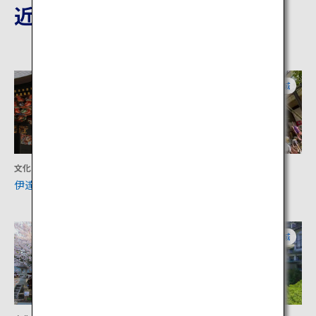
近隣の観光地
宮城
宮城
文化
文化
伊達政宗公霊屋 瑞鳳殿
仙台七夕まつり
宮城
宮城