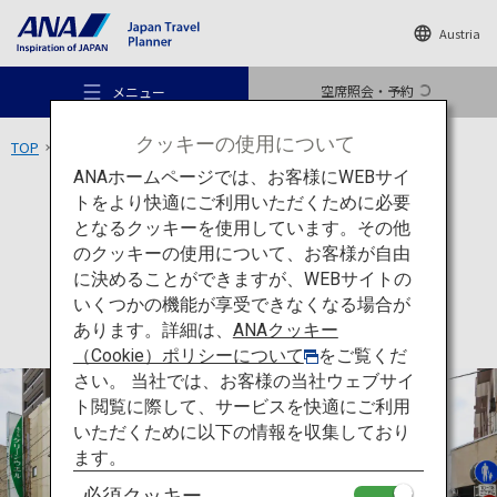
Austria
空席照会・予約
メニュー
クッキーの使用について
TOP
東北エリア
仙台朝市
ANAホームページでは、お客様にWEBサイ
トをより快適にご利用いただくために必要
買い物
宮城
となるクッキーを使用しています。その他
仙台朝市
のクッキーの使用について、お客様が自由
おすすめの旅
に決めることができますが、WEBサイトの
いくつかの機能が享受できなくなる場合が
あります。詳細は、
ANAクッキー
旅のアイデア
（Cookie）ポリシーについて
をご覧くだ
さい。 当社では、お客様の当社ウェブサイ
ト閲覧に際して、サービスを快適にご利用
行き先
いただくために以下の情報を収集しており
ます。
必須クッキー