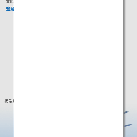
文化
宿泊
鹽竈桜（鹽竈神社）
秋保温泉
掲載している情報は2019年4月時点の情報です。