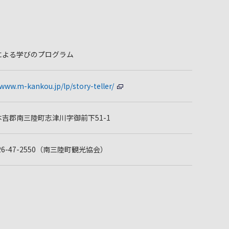
による学びのプログラム
/www.m-kankou.jp/lp/story-teller/
吉郡南三陸町志津川字御前下51-1
226-47-2550（南三陸町観光協会）