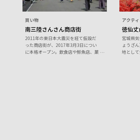
買い物
アクティ
南三陸さんさん商店街
徳仙丈
2011年の東日本大震災を経て仮設だ
宮城県気
った商店街が、2017年3月3日につい
ょうざん
に本格オープン。飲食店や鮮魚店、菓
地として
子店など28店が集い、南三陸のおいし
開を迎え
いものが目白押しです。南三陸杉を使
40～5
った平屋造りの建物は、建築家の隈研
ツジが咲
吾氏によるデザイン。目の前に広がる
ジ色に染
海からの潮風を感じながら、新鮮な海
整備され
産物のお買い物が楽しめます。「南三
心して登
陸キラキラ丼」はここでしか食べられ
見ながら
ないご当地グルメ。ぜひとも味わって
みましょ
みましょう。