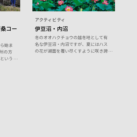
アクティビティ
唐桑コー
伊豆沼・内沼
冬のオオハクチョウの越冬地として有
名な伊豆沼・内沼ですが、夏にはハス
ら始ま
の花が湖面を覆い尽くすように咲き誇
州の方
ります。ピンク色に輝く大きな花にお
という
おわれた沼の姿は美しく、この時期に
島に位
合わせて毎年「はすまつり」が開催さ
わ）コ
れます。まつり期間中は遊覧船が運行
陸ジオ
され、ハスの美しさを湖面から間近に
花など
堪能することができます。