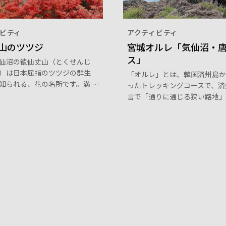
ビティ
アクティビティ
山のツツジ
宮城オルレ「気仙沼・
ス」
仙沼の徳仙丈山（とくせんじ
）は日本屈指のツツジの群生
「オルレ」とは、韓国済州島か
知られる、花の名所です。満
ったトレッキングコースで、済
る5月中旬～6月上旬には、
言で「通りに通じる狭い路地」
0万株のヤマツツジやレンゲツ
意味。宮城県北東端の小さな半
き誇り、山全体が赤やオレン
置する「気仙沼・唐桑（からく
まります。山頂まで登山道が
ース」は、リアス海岸が続く三
、トレッキング初心者でも安
パークの絶景や、四季折々の草
ることができます。ツツジを
多くの見どころがあります。
南三陸の山と海の風景を楽し
う。