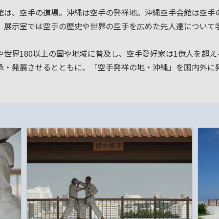
館は、空手の道場。沖縄は空手の発祥地。沖縄空手会館は空手の
、展示室では空手の歴史や世界の空手を広めた先人達について
世界180以上の国や地域に普及し、空手愛好家は1億人を超
承・発展させるとともに、「空手発祥の地・沖縄」を国内外に