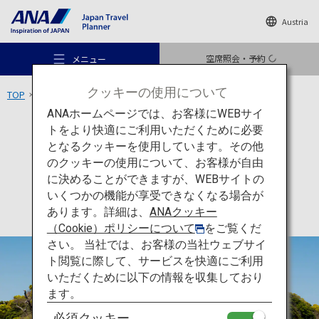
Austria
空席照会・予約
メニュー
クッキーの使用について
TOP
九州エリア
唐津城
ANAホームページでは、お客様にWEBサイ
トをより快適にご利用いただくために必要
文化
佐賀
となるクッキーを使用しています。その他
唐津城
のクッキーの使用について、お客様が自由
おすすめの旅
に決めることができますが、WEBサイトの
いくつかの機能が享受できなくなる場合が
あります。詳細は、
ANAクッキー
旅のアイデア
（Cookie）ポリシーについて
をご覧くだ
さい。 当社では、お客様の当社ウェブサイ
ト閲覧に際して、サービスを快適にご利用
行き先
いただくために以下の情報を収集しており
ます。
必須クッキー