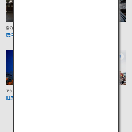
宿泊
アクティビティ
唐津温泉旅館 洋々閣
旧高取邸
佐賀
佐賀
アクティビティ
文化
旧唐津銀行
唐津くんち 曳山展示場