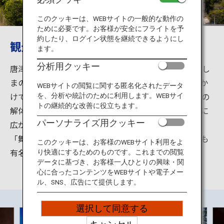
旅のお役立ち情報
このクッキーは、WEBサイトの一般的な動作の
ために必要です。お客様が安全にフライトを予
ANA サービス
約したり、ログイン状態を継続できるようにし
観光唐津のシンボル
ます。
分析用クッキー
唐津城は豊臣秀吉の家臣、寺沢志摩守広高（てらさわし
閉じる
まのかみひろたか）により、1602年から7年の歳月をか
WEBサイトの閲覧に関する匿名化されたデータ
けて作られました。築城にあたっては、肥前名護屋城の
を、分析や統計のために利用します。WEBサイ
トの継続的な改善に役立ちます。
解体資材が用いられたといわれています。城から東西に
パーソナライズ用クッキー
広がった砂浜が、翼を拡げた鶴に見えることから別名
「舞鶴城」とも呼ばれています。桜や藤の名所としても
このクッキーは、お客様のWEBサイト利用をよ
有名です。
り快適にするためのものです。これまでの閲覧
データに基づき、お客様一人ひとりの興味・関
心に合ったコンテンツをWEBサイトや電子メー
ル、SNS、広告にて提供します。
選択して同意する