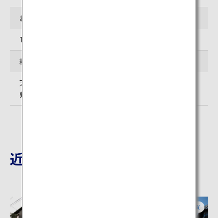
お問い合わせ先
TEL: 0955-72-5697
料金
天守閣観覧料 一般500円、小中学生250円
舞鶴公園エレベーター利用料 一般100円、小中学生50円
近隣の観光地
佐賀
佐賀