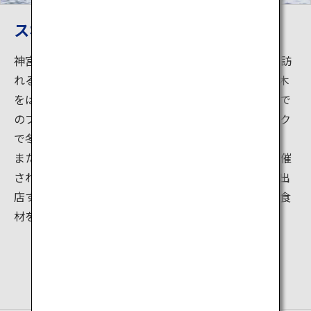
スポーツやグルメも楽しもう！
神宮外苑は、美しい自然とスポーツ施設が融合した、訪
れる人々に活力を与えてくれる場所です。いちょう並木
をはじめとした緑豊かな庭園を散策したり、神宮球場で
のプロ野球観戦を楽しんだり、あるいはスケートリンク
で冬のスポーツを満喫したりするのもおすすめです。
また、神宮外苑では、季節ごとに様々なイベントが開催
され、グルメなども楽しめます。様々な種類の屋台も出
店するので、日本の伝統文化に触れる体験や、地元の食
材を使った美味しい料理も味わえます。