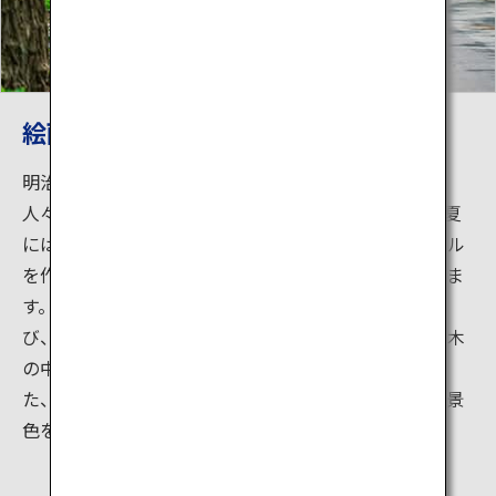
絵画のような風景
明治神宮外苑のいちょう並木は、一年を通して訪れる
人々に様々な表情を見せてくれます。春には芽吹き、夏
には緑の葉が太陽の光を浴び、秋には黄金色のトンネル
を作り出し、冬には裸木となって冬の澄んだ空に映えま
す。道路の両側に約150本ものいちょうが一直線に並
び、その先にそびえ立つ聖徳記念絵画館がちょうど並木
の中心に浮かび上がる光景は、まるで絵画のよう。ま
た、並木道沿いにはベンチも設置されており、美しい景
色を眺めながらゆったりと過ごすこともできます。