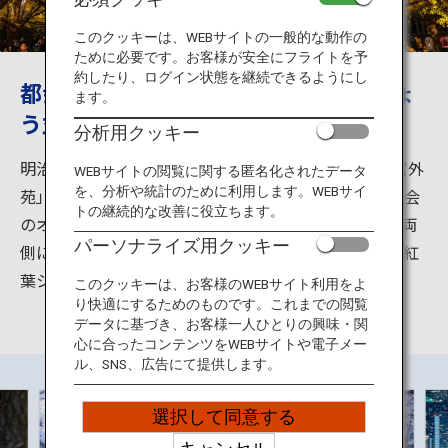
旅のお役立ち情報
このクッキーは、WEBサイトの一般的な動作の
ために必要です。お客様が安全にフライトを予
ANA サービス
約したり、ログイン状態を継続できるようにし
都会のオアシス、明治神宮外苑のいちょ
ます。
う並木散策
分析用クッキー
閉じる
明治神宮の外苑として1926年に創建された「明治神宮外
WEBサイトの閲覧に関する匿名化されたデータ
を、分析や統計のために利用します。WEBサイ
苑」。スポーツ施設や、四季折々の自然が楽しめる都会
トの継続的な改善に役立ちます。
のオアシスとして多くの人に親しまれています。道の両
パーソナライズ用クッキー
側には東京都を象徴するいちょうが植えられており、紅
葉シーズンの光景は東京を代表する風景の一つです。
このクッキーは、お客様のWEBサイト利用をよ
り快適にするためのものです。これまでの閲覧
データに基づき、お客様一人ひとりの興味・関
心に合ったコンテンツをWEBサイトや電子メー
ル、SNS、広告にて提供します。
選択して同意する