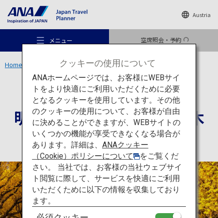
Austria
空席照会・予約
メニュー
クッキーの使用について
Home
関東エリア
明治神宮外苑 いちょう並木
ANAホームページでは、お客様にWEBサイ
トをより快適にご利用いただくために必要
アクティビティ
東京
となるクッキーを使用しています。その他
明治神宮外苑 いちょう並木
のクッキーの使用について、お客様が自由
おすすめの旅
に決めることができますが、WEBサイトの
いくつかの機能が享受できなくなる場合が
あります。詳細は、
ANAクッキー
旅のアイデア
（Cookie）ポリシーについて
をご覧くだ
さい。 当社では、お客様の当社ウェブサイ
ト閲覧に際して、サービスを快適にご利用
行き先
いただくために以下の情報を収集しており
ます。
必須クッキー