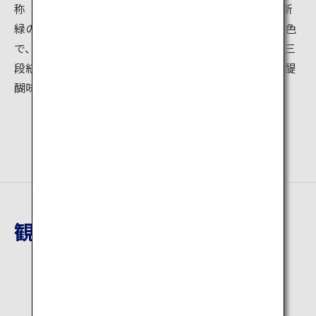
称「動く展望台」。約7分の空中散歩が楽しめます。 新
緑の季節はもちろん、秋の紅葉は心も染める壮大な景色
で、高山に雪、中間に紅葉、山麓に緑という美しい「三
段紅葉」をロープウェイで移動しながら楽しめるのも醍
醐味の一つとなっています。
観光地詳細