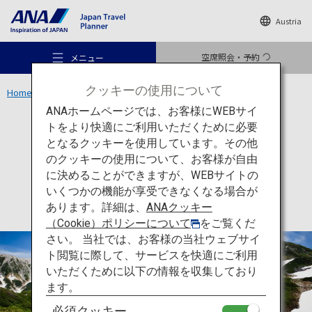
Austria
空席照会・予約
メニュー
クッキーの使用について
Home
中部エリア
立山黒部アルペンルート
ANAホームページでは、お客様にWEBサイ
トをより快適にご利用いただくために必要
体験
富山
となるクッキーを使用しています。その他
立山黒部アルペンルート
のクッキーの使用について、お客様が自由
おすすめの旅
に決めることができますが、WEBサイトの
いくつかの機能が享受できなくなる場合が
あります。詳細は、
ANAクッキー
旅のアイデア
（Cookie）ポリシーについて
をご覧くだ
さい。 当社では、お客様の当社ウェブサイ
ト閲覧に際して、サービスを快適にご利用
行き先
いただくために以下の情報を収集しており
ます。
必須クッキー