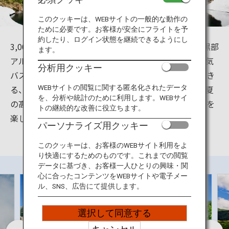
旅のお役立ち情報
このクッキーは、WEBサイトの一般的な動作の
ために必要です。お客様が安全にフライトを予
ANA サービス
約したり、ログイン状態を継続できるようにし
3,000m級の山々が間近に広がる雲上の別世界。立山黒部
ます。
アルペンルートは、ケーブルカーやロープウェイ、電気
分析用クッキー
バスなどの乗り物を乗り継いで気軽に訪れることのでき
閉じる
る、世界有数の山岳観光ルートです。春の雪の大谷、夏
WEBサイトの閲覧に関する匿名化されたデータ
を、分析や統計のために利用します。WEBサイ
の高山植物、秋の紅葉と四季折々の大自然のパノラマを
トの継続的な改善に役立ちます。
楽しむことができます。
パーソナライズ用クッキー
このクッキーは、お客様のWEBサイト利用をよ
り快適にするためのものです。これまでの閲覧
データに基づき、お客様一人ひとりの興味・関
心に合ったコンテンツをWEBサイトや電子メー
ル、SNS、広告にて提供します。
選択して同意する