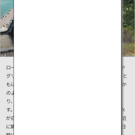
ロープウェイ、ケーブルカーを乗り継ぐと、エメラルド
グリーンに輝く水を満々とたたえた黒部湖へ。 轟音とと
もに立ち上がる水煙、のぞき込むと吸い込まれていくか
のような巨大な黒部ダムは、堤高186mで日本一を誇
り、その圧倒的な迫力で多くの観光客を魅了していま
す。6月下旬から10月中旬までは、毎秒10トン以上の水
が白い水煙を上げて噴出される大迫力の観光放水を間近
に眺めることができます。（イベント等の開催状況や日
時は公式HPをご確認ください。）