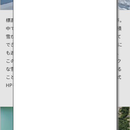
標高2,450mの立山室堂平は、世界でも有数の豪雪地帯。
中でも「大谷」は、吹きだまりになっているため特に積
雪が多い場所です。この「大谷」を通る道路を除雪して
できる雪の壁「雪の大谷」は、積雪の多い年には20mに
も達します。4月中旬の全線開通から6月中旬にかけて、
この「雪の大谷」の一部が開放されます。ダイナミック
な雪の壁の間を歩いて、白銀の幻想的な世界を体感する
ことができます。（イベント等の開催状況や日時は公式
HPをご確認ください。）