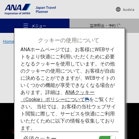
Austria
空席照会・予約
メニュー
クッキーの使用について
Home
中部エリア
ほたるいかミュージアム
ANAホームページでは、お客様にWEBサイ
トをより快適にご利用いただくために必要
アクティビティ
富山
となるクッキーを使用しています。その他
ほたるいかミュージアム
のクッキーの使用について、お客様が自由
おすすめの旅
に決めることができますが、WEBサイトの
いくつかの機能が享受できなくなる場合が
あります。詳細は、
ANAクッキー
旅のアイデア
（Cookie）ポリシーについて
をご覧くだ
さい。 当社では、お客様の当社ウェブサイ
ト閲覧に際して、サービスを快適にご利用
行き先
いただくために以下の情報を収集しており
ます。
必須クッキー