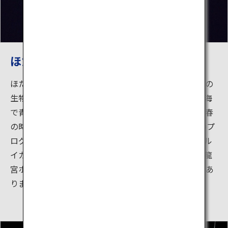
ほたるいか発光ショー
ほたるいかミュージアムの目玉は、ホタルイカや深海の
生物の神秘を間近で体感できる発光ショーです。暗い海
で青白く妖しく光るホタルイカの世界は、幻想的で、春
の時期（3月下旬～5月下旬）しか見られない大人気のプ
ログラムです。ホタルイカのいないシーズンは、ホタル
イカの発光イメージをLEDライトで再現。そのほか、龍
宮ホタル（深海性発光プランクトン）の発光ショーもあ
ります。深海に息づく青白い神秘の光は必見です。