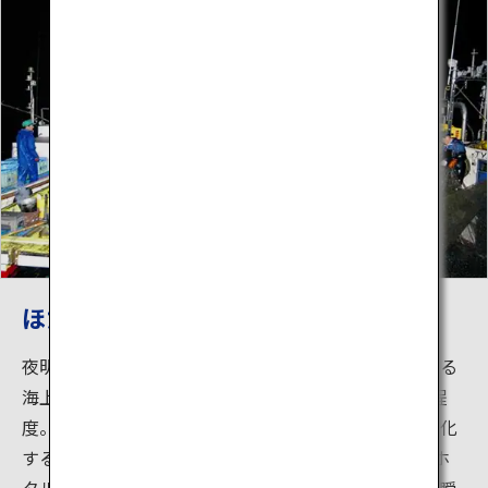
ほたるいか海上観光
夜明け前の海で繰り広げられるホタルイカ漁を見学する
海上観光です。ホタルイカの漁期は一年のうち3ヶ月程
度。しかも実際に海上で見られるのは春の産卵が活発化
する4月～5月までのたった1ヶ月です。網にかかったホ
タルイカの放つ青い光で、まだ明けきらぬ日本海が一瞬