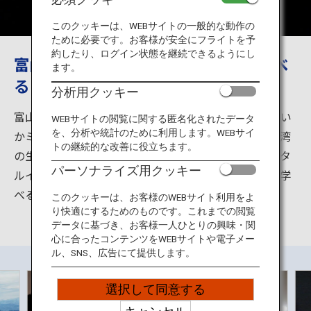
旅のお役立ち情報
このクッキーは、WEBサイトの一般的な動作の
ために必要です。お客様が安全にフライトを予
ANA サービス
約したり、ログイン状態を継続できるようにし
富山湾の神秘 ホタルイカに触れて学べ
ます。
るミュージアム
分析用クッキー
閉じる
富山県を代表する魚の「ホタルイカ」。ここ、ほたるい
WEBサイトの閲覧に関する匿名化されたデータ
を、分析や統計のために利用します。WEBサイ
かミュージアムは、ホタルイカの発光ショーや、富山湾
トの継続的な改善に役立ちます。
の生きものとふれあえる「深海不思議の海」など、ホタ
パーソナライズ用クッキー
ルイカの生態や棲息する富山湾の神秘について楽しく学
べる体験型のミュージアムです。
このクッキーは、お客様のWEBサイト利用をよ
り快適にするためのものです。これまでの閲覧
データに基づき、お客様一人ひとりの興味・関
心に合ったコンテンツをWEBサイトや電子メー
ル、SNS、広告にて提供します。
選択して同意する