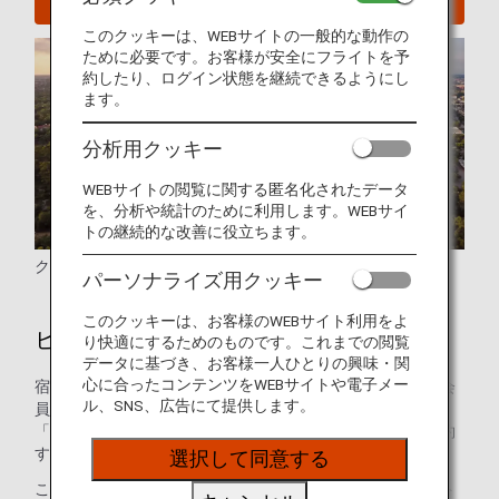
このクッキーは、WEBサイトの一般的な動作の
ために必要です。お客様が安全にフライトを予
約したり、ログイン状態を継続できるようにし
ます。
分析用クッキー
WEBサイトの閲覧に関する匿名化されたデータ
を、分析や統計のために利用します。WEBサイ
トの継続的な改善に役立ちます。
クレジット: Houston First Corporation
パーソナライズ用クッキー
このクッキーは、お客様のWEBサイト利用をよ
ヒューストンのホテル
り快適にするためのものです。これまでの閲覧
データに基づき、お客様一人ひとりの興味・関
心に合ったコンテンツをWEBサイトや電子メー
宿泊施設のご予約はお済みですか？ANAマイレージクラブ会
ル、SNS、広告にて提供します。
員のお客様は、世界の約100万軒のホテルが利用できる
「ANAワールドホテル」サービスを使って、ホテルをご予約
することができます。
選択して同意する
このサービスを使えば、ANAマイレージクラブのアカウント