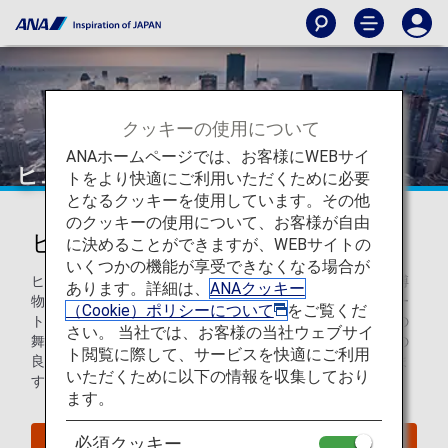
クッキーの使用について
ANAホームページでは、お客様にWEBサイ
ヒューストン
トをより快適にご利用いただくために必要
となるクッキーを使用しています。その他
のクッキーの使用について、お客様が自由
ヒューストンを知ろう
に決めることができますが、WEBサイトの
いくつかの機能が享受できなくなる場合が
ヒューストンは、宇宙開発をテーマにした学習センターや博
あります。詳細は、
ANAクッキー
物館が多くあり、宇宙好きの人にはたまらない街です。アー
（Cookie）ポリシーについて
をご覧くだ
トや文化が好きな方は、ヒューストンのグランドオペラでの
さい。 当社では、お客様の当社ウェブサイ
舞台観賞や趣のある歴史地区の散策がおすすめです。天気の
ト閲覧に際して、サービスを快適にご利用
良い日にぴったりの緑豊かな公園や庭園も多く点在していま
いただくために以下の情報を収集しており
す。
ます。
必須クッキー
ヒューストンへのフライトを探す